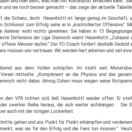
alen und man sieht, was man mit Kontinuität erreichen kann.“ S
und sie noch besser gemacht – das zeige der aktuelle Tabelle
f die Schanz, doch Hasenhüttl ist lange genug im Geschäft, 
 Schlüssel zum Erfolg sehe er in „kontrollierter Offensive“. M
e Aalener wohl nichts gewinnen. Sie haben in 13 Begegnunge
tbeste Defensive der Liga. Dennoch warnt Hasenhüttl: „Zuhause w
s offene Messer laufen.“ Der FC-Coach fordert deshalb Geduld v
ns müssen uns vertrauen. Wir werden hart arbeiten und viel inve
 Abend aus dem Vollen schöpfen. Im steht seit Monatsbe
Verein mitteilte. „Kompliment an die Physios und das gesam
 dennoch nicht dabei: Almog Cohen muss wegen seine Rotsperr
den VfR richten soll, ließ Hasenhüttl wieder offen. Er stel
s der zweiten Reihe heraus, die sich weiter aufdrängen. Di
aber auch mit der nötigen Lockerheit.
chritte gehen und uns Punkt für Punkt erkämpfen und verdienen“
merkt, was sie für den Erfolg und die Fans tun müssen.“ Heu