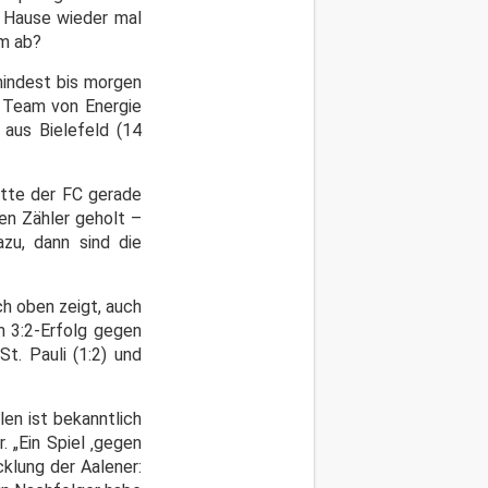
u Hause wieder mal
am ab?
mindest bis morgen
e Team von Energie
 aus Bielefeld (14
atte der FC gerade
en Zähler geholt –
zu, dann sind die
ch oben zeigt, auch
m 3:2-Erfolg gegen
t. Pauli (1:2) und
len ist bekanntlich
. „Ein Spiel ‚gegen
cklung der Aalener: