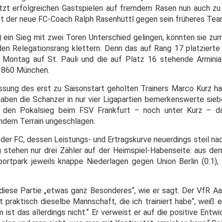
etzt erfolgreichen Gastspielen auf fremdem Rasen nun auch z
t der neue FC-Coach Ralph Rasenhüttl gegen sein früheres Te
) ein Sieg mit zwei Toren Unterschied gelingen, könnten sie zu
en Relegationsrang klettern. Denn das auf Rang 17 platziert
 Montag auf St. Pauli und die auf Platz 16 stehende Arminia
1860 München.
lassung des erst zu Saisonstart geholten Trainers Marco Kurz h
haben die Schanzer in nur vier Ligapartien bemerkenswerte sieb
den Pokalsieg beim FSV Frankfurt – noch unter Kurz – da
remdem Terrain ungeschlagen.
der FC, dessen Leistungs- und Ertragskurve neuerdings steil na
 stehen nur drei Zähler auf der Heimspiel-Habenseite: aus de
ortpark jeweils knappe Niederlagen gegen Union Berlin (0:1), S
 diese Partie „etwas ganz Besonderes“, wie er sagt. Der VfR Aa
t praktisch dieselbe Mannschaft, die ich trainiert habe“, weiß er
st das allerdings nicht.“ Er verweist er auf die positive Entwi