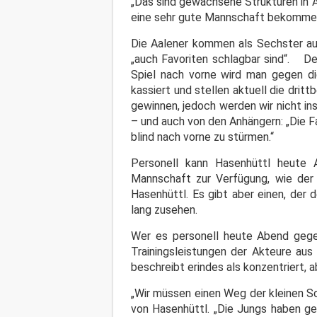
„Das sind gewachsene Strukturen in A
eine sehr gute Mannschaft bekommen 
Die Aalener kommen als Sechster au
„auch Favoriten schlagbar sind“. Den
Spiel nach vorne wird man gegen di
kassiert und stellen aktuell die drit
gewinnen, jedoch werden wir nicht in
– und auch von den Anhängern: „Die Fa
blind nach vorne zu stürmen.“
Personell kann Hasenhüttl heute
Mannschaft zur Verfügung, wie der 
Hasenhüttl. Es gibt aber einen, der
lang zusehen.
Wer es personell heute Abend gegen 
Trainingsleistungen der Akteure au
beschreibt erindes als konzentriert, 
„Wir müssen einen Weg der kleinen S
von Hasenhüttl. „Die Jungs haben ge