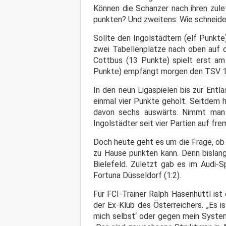
Können die Schanzer nach ihren zul
punkten? Und zweitens: Wie schneide
Sollte den Ingolstädtern (elf Punkte
zwei Tabellenplätze nach oben auf d
Cottbus (13 Punkte) spielt erst am
Punkte) empfängt morgen den TSV 
In den neun Ligaspielen bis zur Ent
einmal vier Punkte geholt. Seitdem 
davon sechs auswärts. Nimmt man 
Ingolstädter seit vier Partien auf f
Doch heute geht es um die Frage, ob 
zu Hause punkten kann. Denn bislang
Bielefeld. Zuletzt gab es im Audi-Sp
Fortuna Düsseldorf (1:2).
Für FCI-Trainer Ralph Hasenhüttl ist
der Ex-Klub des Österreichers. „Es is
mich selbst‘ oder gegen mein System i