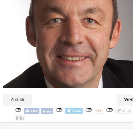
Zurück
Wei