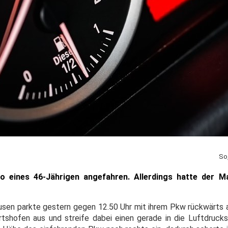
So
o eines 46-Jährigen angefahren. Allerdings hatte der M
ausen parkte gestern gegen 12.50 Uhr mit ihrem Pkw rückwärts a
ertshofen aus und streife dabei einen gerade in die Luftdrucks