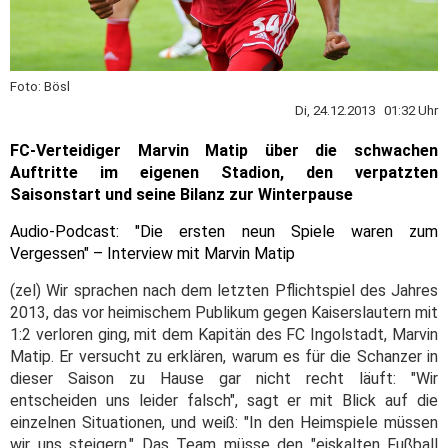
Foto: Bösl
Di, 24.12.2013 01:32 Uhr
FC-Verteidiger Marvin Matip über die schwachen
Auftritte im eigenen Stadion, den verpatzten
Saisonstart und seine Bilanz zur Winterpause
Audio-Podcast: "Die ersten neun Spiele waren zum
Vergessen" – Interview mit Marvin Matip
(zel) Wir sprachen nach dem letzten Pflichtspiel des Jahres
2013, das vor heimischem Publikum gegen Kaiserslautern mit
1:2 verloren ging, mit dem Kapitän des FC Ingolstadt, Marvin
Matip. Er versucht zu erklären, warum es für die Schanzer in
dieser Saison zu Hause gar nicht recht läuft: "Wir
entscheiden uns leider falsch", sagt er mit Blick auf die
einzelnen Situationen, und weiß: "In den Heimspiele müssen
wir uns steigern." Das Team müsse den "eiskalten Fußball