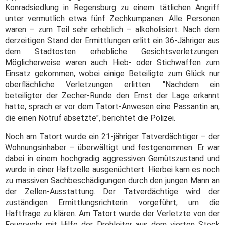
Konradsiedlung in Regensburg zu einem tätlichen Angriff
unter vermutlich etwa fünf Zechkumpanen. Alle Personen
waren – zum Teil sehr erheblich – alkoholisiert. Nach dem
derzeitigen Stand der Ermittlungen erlitt ein 36-Jähriger aus
dem Stadtosten erhebliche Gesichtsverletzungen.
Möglicherweise waren auch Hieb- oder Stichwaffen zum
Einsatz gekommen, wobei einige Beteiligte zum Glück nur
oberflächliche Verletzungen erlitten. "Nachdem ein
beteiligter der Zecher-Runde den Ernst der Lage erkannt
hatte, sprach er vor dem Tatort-Anwesen eine Passantin an,
die einen Notruf absetzte", berichtet die Polizei.
Noch am Tatort wurde ein 21-jähriger Tatverdächtiger – der
Wohnungsinhaber – überwältigt und festgenommen. Er war
dabei in einem hochgradig aggressiven Gemütszustand und
wurde in einer Haftzelle ausgenüchtert. Hierbei kam es noch
zu massiven Sachbeschädigungen durch den jungen Mann an
der Zellen-Ausstattung. Der Tatverdächtige wird der
zuständigen Ermittlungsrichterin vorgeführt, um die
Haftfrage zu klären. Am Tatort wurde der Verletzte von der
Feuerwehr mit Hilfe der Drehleiter aus dem vierten Stock