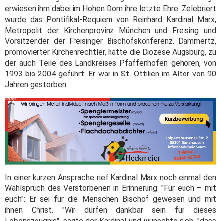
erwiesen ihm dabei im Hohen Dom ihre letzte Ehre. Zelebriert
wurde das Pontifikal-Requiem von Reinhard Kardinal Marx,
Metropolit der Kirchenprovinz München und Freising und
Vorsitzender der Freisinger Bischofskonferenz. Dammertz,
promovierter Kirchenrechtler, hatte die Diözese Augsburg, zu
der auch Teile des Landkreises Pfaffenhofen gehören, von
1993 bis 2004 geführt. Er war in St. Ottilien im Alter von 90
Jahren gestorben.
In einer kurzen Ansprache rief Kardinal Marx noch einmal den
Wahlspruch des Verstorbenen in Erinnerung: "Für euch – mit
euch": Er sei für die Menschen Bischof gewesen und mit
ihnen Christ. "Wir dürfen dankbar sein für dieses
Lebenszeugnis", sagte der Kardinal und wünschte sich, "dass