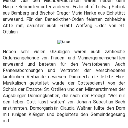
Messe. Aus den Nachbar-Diözesen waren neben dem
Hauptzelebranten unter anderem Erzbischof Ludwig Schick
aus Bamberg und Bischof Gregor Maria Hanke aus Eichstätt
anwesend. Für den Benediktiner-Orden feierten zahlreiche
Äbte mit, darunter auch Erzabt Wolfang Öxler von St.
Ottilien.
Neben sehr vielen Gläubigen waren auch zahlreiche
Ordensangehörige von Frauen- und Männergemeinschaften
anwesend und beteten für den Verstorbenen. Auch
Fahnenabordnungen und Vertreter der verschiedenen
kirchlichen Verbände erwiesen Dammertz die letzte Ehre.
Musikalisch gestaltet wurde der Gottesdienst von der
Schola der Erzabtei St. Ottilien und den Männerstimmen der
Augsburger Domsingknaben, die nach der Predigt "Wer nur
den lieben Gott lässt walten" von Johann Sebastian Bach
anstimmten. Domorganistin Claudia Waßner füllte den Dom
mit ruhigen Klängen und begleitete den Gemeindegesang
mit.