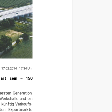
 17.02.2014 17:34 Uhr
t
art sein
– 150
uesten Generation.
Werkshalle und ein
 künftig Verkaufs-
den Exportmärkte