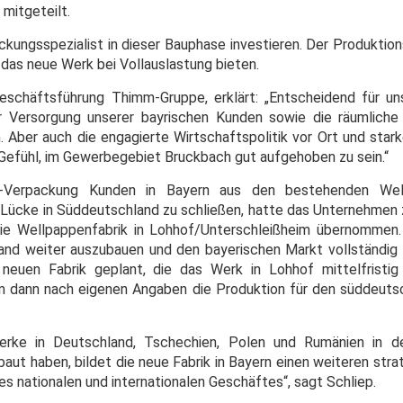
 mitgeteilt.
ckungsspezialist in dieser Bauphase investieren. Der Produktion
 das neue Werk bei Vollauslastung bieten.
Geschäftsführung Thimm-Gruppe, erklärt: „Entscheidend für u
ur Versorgung unserer bayrischen Kunden sowie die räumlich
. Aber auch die engagierte Wirtschaftspolitik vor Ort und star
 Gefühl, im Gewerbegebiet Bruckbach gut aufgehoben zu sein.“
m-Verpackung Kunden in Bayern aus den bestehenden Wel
Lücke in Süddeutschland zu schließen, hatte das Unternehmen 
 Wellpappenfabrik in Lohhof/Unterschleißheim übernommen. 
nd weiter auszubauen und den bayerischen Markt vollständig z
neuen Fabrik geplant, die das Werk in Lohhof mittelfristig
 dann nach eigenen Angaben die Produktion für den süddeuts
rke in Deutschland, Tschechien, Polen und Rumänien in d
baut haben, bildet die neue Fabrik in Bayern einen weiteren str
es nationalen und internationalen Geschäftes“, sagt Schliep.