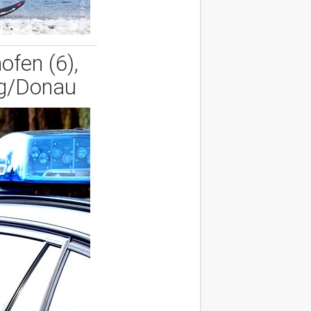
ofen (6),
rg/Donau