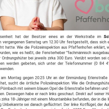
senheit hat der Besitzer eines an der Werkstraße im
Sch
 vergangenen Samstag um 12.30 Uhr festgestellt, dass sich 
 hatte. Wie die Polizeiinspektion aus Pfaffenhofen erklärt, w
den, wie es heißt, die Fensterheber "fachmännisch ausgebau
Ordnungshüter bei jeweils zirka 300 Euro. Verübt worden sei 
ugen werden gebeten, sich unter der Telefonnummer (0 84 4
u wenden.
h am Montag gegen 20.25 Uhr an der Einmündung Erlenstraße 
at, sucht die örtliche Polizeiinspektion. Wie die Ordnungshüte
 Pörnbach mit seinem blauen Opel die Erlenstraße befahren und 
en. Deswegen habe er nach links geschaut. Direkt auf seiner Hö
 zirka 18-Jähriger mit einem Mountainbike befunden, der in die 
ng Unbekannte sei danach geflüchtet. Der linke Kotflügel, der A