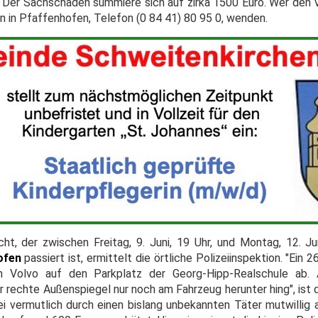
. Der Sachschaden summiere sich auf zirka 1500 Euro. Wer den 
ion in Pfaffenhofen, Telefon (0 84 41) 80 95 0, wenden.
cht, der zwischen Freitag, 9. Juni, 19 Uhr, und Montag, 12. Jun
ofen
passiert ist, ermittelt die örtliche Polizeiinspektion. "Ein 
en Volvo auf den Parkplatz der Georg-Hipp-Realschule ab.
er rechte Außenspiegel nur noch am Fahrzeug herunter hing", ist 
sei vermutlich durch einen bislang unbekannten Täter mutwillig