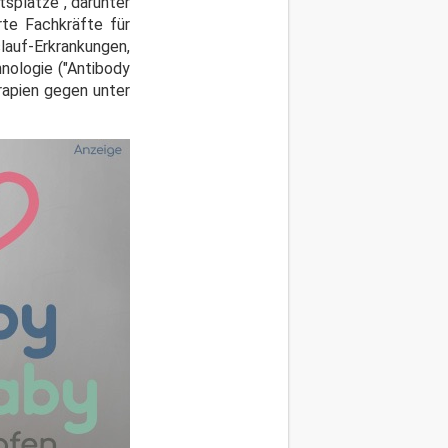
splätze", darunter
rte Fachkräfte für
lauf-Erkrankungen,
nologie ("Antibody
rapien gegen unter