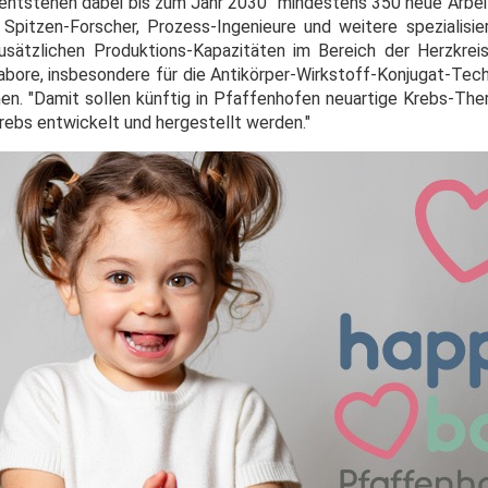
tstehen dabei bis zum Jahr 2030 "mindestens 350 neue Arbeit
e Spitzen-Forscher, Prozess-Ingenieure und weitere spezialisie
usätzlichen Produktions-Kapazitäten im Bereich der Herzkreis
ore, insbesondere für die Antikörper-Wirkstoff-Konjugat-Tech
hen. "Damit sollen künftig in Pfaffenhofen neuartige Krebs-The
ebs entwickelt und hergestellt werden."