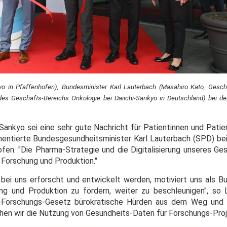
yo in Pfaffenhofen), Bundesminister Karl Lauterbach (Masahiro Kato, Geschä
 des Geschäfts-Bereichs Onkologie bei Daiichi-Sankyo in Deutschland) bei d
i-Sankyo sei eine sehr gute Nachricht für Patientinnen und Pati
ntierte Bundesgesundheitsminister Karl Lauterbach (SPD) be
en. "Die Pharma-Strategie und die Digitalisierung unseres G
 Forschung und Produktion."
ei uns erforscht und entwickelt werden, motiviert uns als Bu
ng und Produktion zu fördern, weiter zu beschleunigen", so 
-Forschungs-Gesetz bürokratische Hürden aus dem Weg und 
n wir die Nutzung von Gesundheits-Daten für Forschungs-Proj