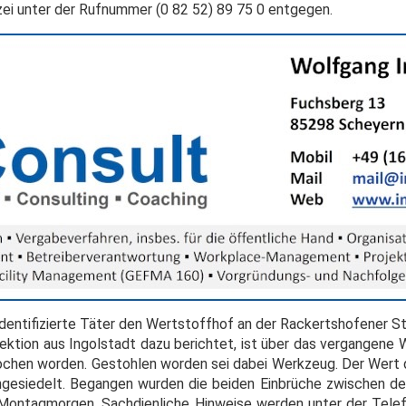
zei unter der Rufnummer (0 82 52) 89 75 0 entgegen.
identifizierte Täter den Wertstoffhof an der Rackertshofener S
spektion aus Ingolstadt dazu berichtet, ist über das vergangen
brochen worden. Gestohlen worden sei dabei Werkzeug. Der Wert 
ngesiedelt. Begangen wurden die beiden Einbrüche zwischen 
Montagmorgen. Sachdienliche Hinweise werden unter der Tele