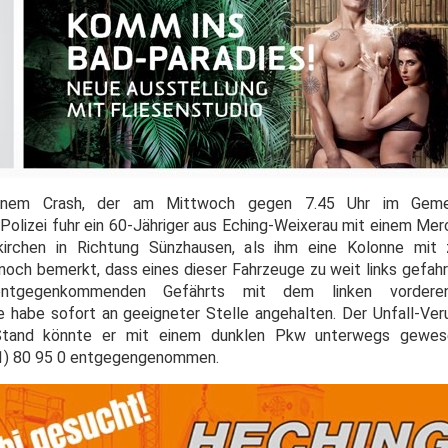
inem Crash, der am Mittwoch gegen 7.45 Uhr im Gemei
t Polizei fuhr ein 60-Jähriger aus Eching-Weixerau mit einem M
irchen in Richtung Sünzhausen, als ihm eine Kolonne mit
ch bemerkt, dass eines dieser Fahrzeuge zu weit links gefahre
entgegenkommenden Gefährts mit dem linken vordere
ge habe sofort an geeigneter Stelle angehalten. Der Unfall-Ver
Stand könnte er mit einem dunklen Pkw unterwegs gewese
41) 80 95 0 entgegengenommen.