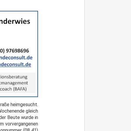
traße heimgesucht.
e Wochenende gleich
der Beute wurde in
dem vorvergangenen
fonnummer (08 41)