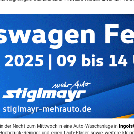
nd in der Nacht zum Mittwoch in eine Auto-Waschanlage in
Ingols
Hochdruck-Reiniger und einen Laub-Bläser sowie weitere kleine