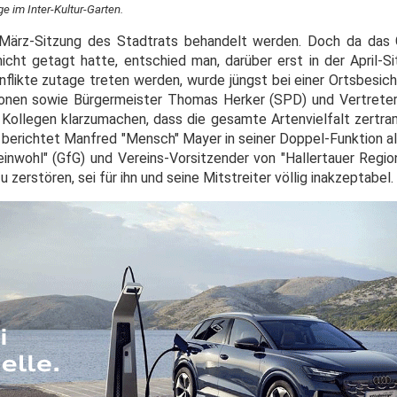
e im Inter-Kultur-Garten.
er März-Sitzung des Stadtrats behandelt werden. Doch da da
ht getagt hatte, entschied man, darüber erst in der April-Si
flikte zutage treten werden, wurde jüngst bei einer Ortsbesich
ktionen sowie Bürgermeister Thomas Herker (SPD) und Vertret
n Kollegen klarzumachen, dass die gesamte Artenvielfalt zertr
 berichtet Manfred "Mensch" Mayer in seiner Doppel-Funktion al
wohl" (GfG) und Vereins-Vorsitzender von "Hallertauer Regio
erstören, sei für ihn und seine Mitstreiter völlig inakzeptabel.