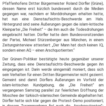
Pfaffenhofens Dritter Bürgermeister Roland Dörfler (Grüne),
dessen Name erst kürzlich bundesweit durch die Medien
gegangen war, nachdem er Morddrohungen erhalten hatte,
hat nun eine Dienstaufsichts-Beschwerde am Hals.
Hintergrund sind seine Äußerungen gegen die islam-kritische
Kleinpartei „Die Freiheit“ – die ihm auch die Todesdrohungen
eingebracht hatten. Dörfler hatte dem Bundesvorsitzenden
der Partei, Michael Stürzenberger aus München, in einem
Zeitungsinterview attestiert: „Der Mann hat doch keinen IQ,
sondern einen AQ – einen Arschquotienten.“
Der Grünen-Politiker bestätigte heute gegenüber unserer
Zeitung, dass eine Dienstaufsichts-Beschwerde gegen ihn
eingegangen ist. Darin werde sinngemäß moniert, dass sich
sein Verhalten für einen Dritten Bürgermeister nicht geziemt.
Gemeint sind damit Dörflers Äußerungen im Vorfeld der
islam-kritischen Kundgebung, die „Die Freiheit“ am
vergangenen Samstag parallel zur feierlichen Eröffnung der
Moschee der türkisch-islamischen Gemeinde abgehalten hat.
Dörfler hatte sich klar gegen die Protest-Demo positioniert;
in diesem Zusammenhang fiel auch die „Arschqoutienten“-