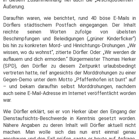
Äußerung.
Daraufhin waren, wie berichtet, rund 40 böse E-Mails in
Dörflers städtischem Postfach eingegangen. Der Inhalt
reichte seinen Worten zufolge von übelsten
Beschimpfungen und Beleidigungen („grüner Kinderficker“)
bis hin zu konkreten Mord- und Hinrichtungs-Drohungen. „Wir
wissen, wo du wohnst“, zitierte Dörfler. Oder: „Wir werden dir
auflauern und dich ermorden.“ Bürgermeister Thomas Herker
(SPD), den Dörfler zu diesem Zeitpunkt urlaubsbedingt
vertreten hatte, rief angesichts der Morddrohungen zu einer
Gegen-Demo unter dem Motto „Pfaffenhofen ist bunt“ auf
– und bekam daraufhin selbst Morddrohungen, nachdem
auch seine E-Mail-Adresse im Internet veröffentlicht worden
war.
Wie Dörfler erklärt, sei er von Herker über den Eingang der
Dienstaufsichts-Beschwerde in Kenntnis gesetzt worden.
Nähere Angaben zu deren Inhalt will Dörfler aktuell nicht
machen. Man wolle sich das nun erst einmal genau
anschauen und den Fall prüfen, sagte er heute auf Anfrage.