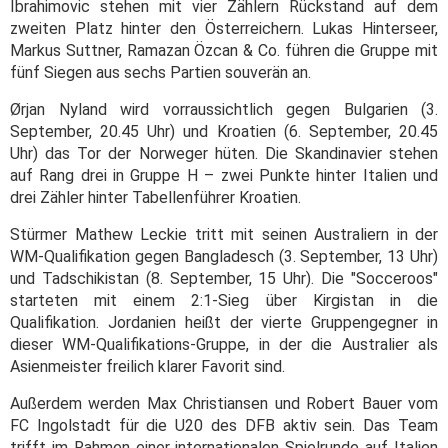
Ibrahimovic stehen mit vier Zählern Rückstand auf dem
zweiten Platz hinter den Österreichern. Lukas Hinterseer,
Markus Suttner, Ramazan Özcan & Co. führen die Gruppe mit
fünf Siegen aus sechs Partien souverän an.
Ørjan Nyland wird vorraussichtlich gegen Bulgarien (3.
September, 20.45 Uhr) und Kroatien (6. September, 20.45
Uhr) das Tor der Norweger hüten. Die Skandinavier stehen
auf Rang drei in Gruppe H – zwei Punkte hinter Italien und
drei Zähler hinter Tabellenführer Kroatien.
Stürmer Mathew Leckie tritt mit seinen Australiern in der
WM-Qualifikation gegen Bangladesch (3. September, 13 Uhr)
und Tadschikistan (8. September, 15 Uhr). Die "Socceroos"
starteten mit einem 2:1-Sieg über Kirgistan in die
Qualifikation. Jordanien heißt der vierte Gruppengegner in
dieser WM-Qualifikations-Gruppe, in der die Australier als
Asienmeister freilich klarer Favorit sind.
Außerdem werden Max Christiansen und Robert Bauer vom
FC Ingolstadt für die U20 des DFB aktiv sein. Das Team
trifft im Rahmen einer internationalen Spielrunde auf Italien