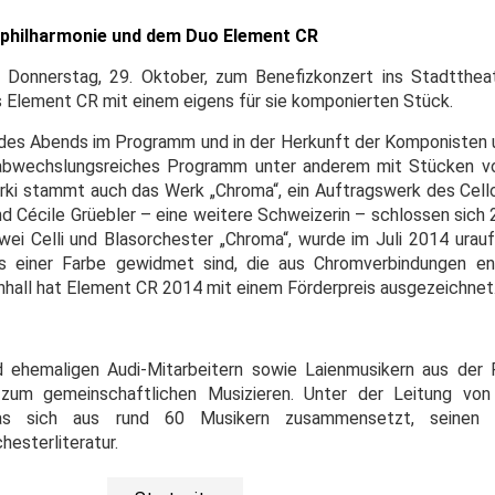
erphilharmonie und dem Duo Element CR
 Donnerstag, 29. Oktober, zum Benefizkonzert ins Stadttheat
s Element CR mit einem eigens für sie komponierten Stück.
 des Abends im Programm und in der Herkunft der Komponisten u
abwechslungsreiches Programm unter anderem mit Stücken von
Bürki stammt auch das Werk „Chroma“, ein Auftragswerk des Cel
d Cécile Grüebler – eine weitere Schweizerin – schlossen sich
i Celli und Blasorchester „Chroma“, wurde im Juli 2014 urau
ls einer Farbe gewidmet sind, die aus Chromverbindungen en
hall hat Element CR 2014 mit einem Förderpreis ausgezeichnet
d ehemaligen Audi-Mitarbeitern sowie Laienmusikern aus der 
 zum gemeinschaftlichen Musizieren. Unter der Leitung von 
as sich aus rund 60 Musikern zusammensetzt, seinen 
esterliteratur.