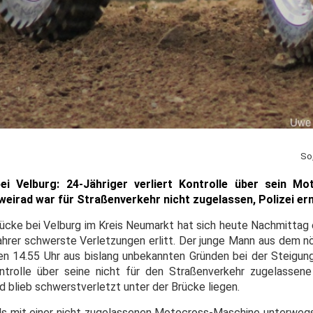
So
i Velburg: 24-Jähriger verliert Kontrolle über sein Mot
rad war für Straßenverkehr nicht zugelassen, Polizei erm
ücke bei Velburg im Kreis Neumarkt hat sich heute Nachmittag e
ahrer schwerste Verletzungen erlitt. Der junge Mann aus dem nö
en 14.55 Uhr aus bislang unbekannten Gründen bei der Steigung
trolle über seine nicht für den Straßenverkehr zugelassene
blieb schwerstverletzt unter der Brücke liegen.
falls mit einer nicht zugelassenen Motocross-Maschine unterweg