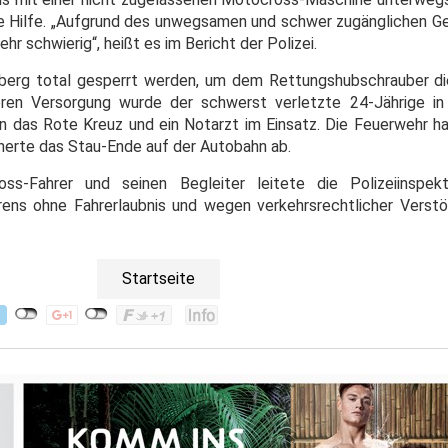
te Hilfe. „Aufgrund des unwegsamen und schwer zugänglichen G
r schwierig“, heißt es im Bericht der Polizei.
nberg total gesperrt werden, um dem Rettungshubschrauber d
eren Versorgung wurde der schwerst verletzte 24-Jährige in
en das Rote Kreuz und ein Notarzt im Einsatz. Die Feuerwehr ha
herte das Stau-Ende auf der Autobahn ab.
s-Fahrer und seinen Begleiter leitete die Polizeiinspek
ens ohne Fahrerlaubnis und wegen verkehrsrechtlicher Verstö
Startseite