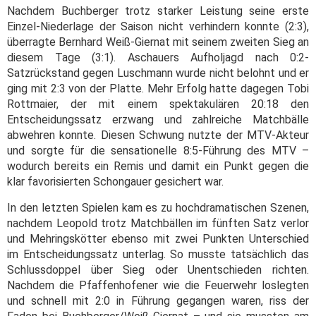
Nachdem Buchberger trotz starker Leistung seine erste
Einzel-Niederlage der Saison nicht verhindern konnte (2:3),
überragte Bernhard Weiß-Giernat mit seinem zweiten Sieg an
diesem Tage (3:1). Aschauers Aufholjagd nach 0:2-
Satzrückstand gegen Luschmann wurde nicht belohnt und er
ging mit 2:3 von der Platte. Mehr Erfolg hatte dagegen Tobi
Rottmaier, der mit einem spektakulären 20:18 den
Entscheidungssatz erzwang und zahlreiche Matchbälle
abwehren konnte. Diesen Schwung nutzte der MTV-Akteur
und sorgte für die sensationelle 8:5-Führung des MTV –
wodurch bereits ein Remis und damit ein Punkt gegen die
klar favorisierten Schongauer gesichert war.
In den letzten Spielen kam es zu hochdramatischen Szenen,
nachdem Leopold trotz Matchbällen im fünften Satz verlor
und Mehringskötter ebenso mit zwei Punkten Unterschied
im Entscheidungssatz unterlag. So musste tatsächlich das
Schlussdoppel über Sieg oder Unentschieden richten.
Nachdem die Pfaffenhofener wie die Feuerwehr loslegten
und schnell mit 2:0 in Führung gegangen waren, riss der