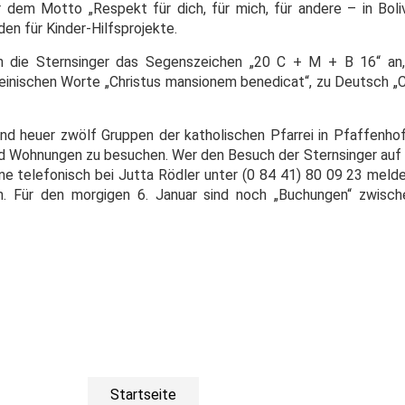
dem Motto „Respekt für dich, für mich, für andere – in Boli
n für Kinder-Hilfsprojekte.
n die Sternsinger das Segenszeichen „20 C + M + B 16“ an,
teinischen Worte „Christus mansionem benedicat“, zu Deutsch „C
d heuer zwölf Gruppen der katholischen Pfarrei in Pfaffenh
nd Wohnungen zu besuchen. Wer den Besuch der Sternsinger auf a
ine telefonisch bei Jutta Rödler unter (0 84 41) 80 09 23 meld
. Für den morgigen 6. Januar sind noch „Buchungen“ zwisc
Startseite