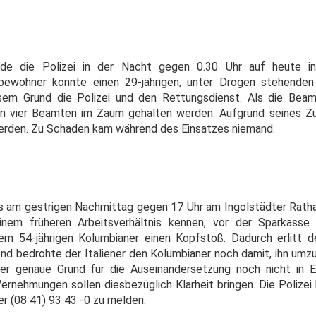
rde die Polizei in der Nacht gegen 0.30 Uhr auf heute in
tbewohner konnte einen 29-jährigen, unter Drogen stehende
sem Grund die Polizei und den Rettungsdienst. Als die Beam
von vier Beamten im Zaum gehalten werden. Aufgrund seines 
 werden. Zu Schaden kam während des Einsatzes niemand.
es am gestrigen Nachmittag gegen 17 Uhr am Ingolstädter Rat
nem früheren Arbeitsverhältnis kennen, vor der Sparkasse a
dem 54-jährigen Kolumbianer einen Kopfstoß. Dadurch erlitt d
nd bedrohte der Italiener den Kolumbianer noch damit, ihn umzu
der genaue Grund für die Auseinandersetzung noch nicht in 
 Vernehmungen sollen diesbezüglich Klarheit bringen. Die Polize
er (08 41) 93 43 -0 zu melden.