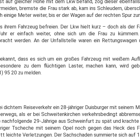
ast auf gleicher Höhe mit dem Lkw befand, zog dieser ebenfalls
meiden, bremste die Frau stark ab, kam ins Schleudern, übersch
 einige Meter weiter, bis er der Wagen auf der rechten Spur z
s ihrem Fahrzeug befreien. Der Lkw hielt kurz – doch als der F
uhr er einfach weiter, ohne sich um die Frau zu kümmern
racht werden. An der Unfallstelle waren ein Rettungswagen 
ekannt, dass es sich um ein großes Fahrzeug mit weißem Aufl
besondere zu dem flüchtigen Laster, machen kann, wird geb
61) 95 20 zu melden.
 dichtem Reiseverkehr ein 28-jähriger Duisburger mit seinem Ma
terwegs, als er bei Schweitenkirchen verkehrsbedingt abbrem
 nachfolgende 29-Jährige aus Schweinfurt zu spät und krachte 
hriger Tscheche mit seinem Opel noch gegen das Heck des Fo
litt leichte Verletzungen. Der Sachschaden summierte sich auf 1