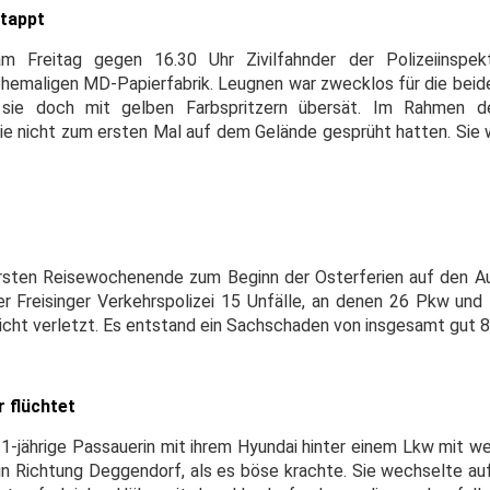
rtappt
am Freitag gegen 16.30 Uhr Zivilfahnder der Polizeiinspe
 ehemaligen MD-Papierfabrik. Leugnen war zwecklos für die beid
sie doch mit gelben Farbspritzern übersät. Im Rahmen de
e nicht zum ersten Mal auf dem Gelände gesprüht hatten. Sie w
ersten Reisewochenende zum Beginn der Osterferien auf den 
r Freisinger Verkehrspolizei 15 Unfälle, an denen 26 Pkw und 
icht verletzt. Es entstand ein Sachschaden von insgesamt gut 8
 flüchtet
21-jährige Passauerin mit ihrem Hyundai hinter einem Lkw mit w
 in Richtung Deggendorf, als es böse krachte. Sie wechselte auf