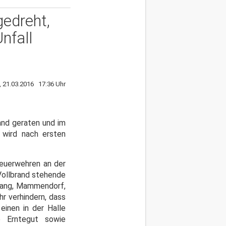
gedreht,
nfall
 21.03.2016 17:36 Uhr
and geraten und im
 wird nach ersten
 Feuerwehren an der
Vollbrand stehende
nwang, Mammendorf,
r verhindern, dass
inen in der Halle
te Erntegut sowie