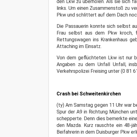
den Lkw zu überholen. Als sie sich f
links. Um einen Zusammenstoß zu ver
Pkw und schlittert auf dem Dach noch
Die Passauerin konnte sich selbst au
Frau selbst aus dem Pkw kroch, f
Rettungswagen ins Krankenhaus geb
Attaching im Einsatz.
Von dem geflüchteten Lkw ist nur b
Angaben zu dem Unfall Unfall, ins
Verkehrspolizei Freising unter (0 81 
Crash bei Schweitenkirchen
(ty) Am Samstag gegen 11 Uhr war bei
Spur der A9 in Richtung München un
schepperte. Denn dies bemerkte eine
den Mazda. Kurz rauschte ein 48-jä
Beifahrerin in dem Duisburger Pkw er