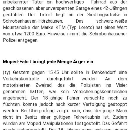
unbekannter Täter ein hochwertiges Fahrrad aus der
geschlossenen, aber unversperrten Garage eines 42-Jährigen
gestohlen. Der Tatort liegt an der Siedlungsstraße in
Schrobenhausen-Hörzhausen. Das schwarz-weiße
Mountainbike der Marke KTM (Typ Loreto) hat einen Wert
von etwa 1200 Euro. Hinweise nimmt die Schrobenhausener
Polizei entgegen.
Moped-Fahrt bringt jede Menge Ärger ein
(ty) Gestern gegen 15.45 Uhr sollte in Denkendorf eine
Verkehrskontrolle durchgeführt werden. An dem
motorisierten Zweirad, das die Polizisten ins Visier
genommen hatten, war kein Versicherungskennzeichen
angebracht. Der 18-jährige Fahrer versuchte noch zu
flüchten, konnte jedoch nach kurzer Verfolgung gestoppt
werden. Bei Überprüfung zeigte sich, dass der junge Mann
nicht im Besitz einer gültigen Fahrerlaubnis ist. Zudem
wurden am Moped Manipulationen festgestellt. Das Gefährt
wurde sichergestellt. Der 18-Jährige muss sich nun wegen