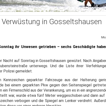
r Verwüstung in Gosseltshausen
Mo,
Sonntag ihr Unwesen getrieben – sechs Geschädigte haben
er Nacht auf Sonntag in Gosseltshausen gewütet. Nach Angaben
ubensteinstraße unterwegs. Und die Liste ihrer Verfehlunge
er Polizei gemeldet.
en Kennzeichen geparkter Fahrzeuge aus der Halterung ger
de bei einem geparkten Pkw gegen den Seitenspiegel getrete
 ein Firmenschild aus der Verankerung, um es in ein angrenzend
gestellt war, wurde etwa fünf Meter weggeschoben und dann auf
zeichen verbogen und die Spiegel am Lenker verdreht. Außer
ten diese vor einer anderen Haustüre.