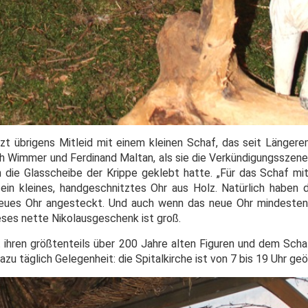
etzt übrigens Mitleid mit einem kleinen Schaf, das seit Länger
ch Wimmer und Ferdinand Maltan, als sie die Verkündigungsszene
an die Glasscheibe der Krippe geklebt hatte. „Für das Schaf mi
ein kleines, handgeschnitztes Ohr aus Holz.
Natürlich haben 
 neues Ohr angesteckt. Und auch wenn das neue Ohr mindeste
eses nette Nikolausgeschenk ist groß.
it ihren größtenteils über 200 Jahre alten Figuren und dem Scha
dazu täglich Gelegenheit: die Spitalkirche ist von 7 bis 19 Uhr ge