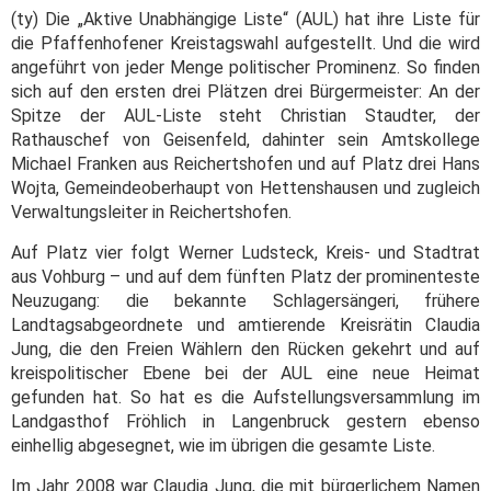
(ty) Die „Aktive Unabhängige Liste“ (AUL) hat ihre Liste für
die Pfaffenhofener Kreistagswahl aufgestellt. Und die wird
angeführt von jeder Menge politischer Prominenz. So finden
sich auf den ersten drei Plätzen drei Bürgermeister: An der
Spitze der AUL-Liste steht Christian Staudter, der
Rathauschef von Geisenfeld, dahinter sein Amtskollege
Michael Franken aus Reichertshofen und auf Platz drei Hans
Wojta, Gemeindeoberhaupt von Hettenshausen und zugleich
Verwaltungsleiter in Reichertshofen.
Auf Platz vier folgt Werner Ludsteck, Kreis- und Stadtrat
aus Vohburg – und auf dem fünften Platz der prominenteste
Neuzugang: die bekannte Schlagersängeri, frühere
Landtagsabgeordnete und amtierende Kreisrätin Claudia
Jung, die den Freien Wählern den Rücken gekehrt und auf
kreispolitischer Ebene bei der AUL eine neue Heimat
gefunden hat.
So hat es die Aufstellungsversammlung im
Landgasthof Fröhlich in Langenbruck gestern ebenso
einhellig abgesegnet, wie im übrigen die gesamte Liste.
Im Jahr 2008 war Claudia Jung, die mit bürgerlichem Namen