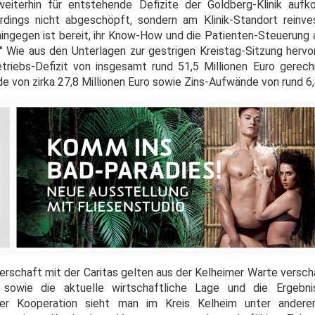
weiterhin für entstehende Defizite der Goldberg-Klinik auf
rdings nicht abgeschöpft, sondern am Klinik-Standort reinve
hingegen ist bereit, ihr Know-How und die Patienten-Steuerung
Wie aus den Unterlagen zur gestrigen Kreistag-Sitzung hervo
riebs-Defizit von insgesamt rund 51,5 Millionen Euro gerec
on zirka 27,8 Millionen Euro sowie Zins-Aufwände von rund 6,8
nerschaft mit der Caritas gelten aus der Kelheimer Warte versc
 sowie die aktuelle wirtschaftliche Lage und die Ergebni
ser Kooperation sieht man im Kreis Kelheim unter andere