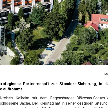
Mi
trategische Partnerschaft zur Standort-Sicherung, in 
ite aufkommt.
dkreises Kelheim mit dem Regensburger Diözesan-Caritas-
chlossene Sache. Der Kreistag hat in seiner gestrigen Sitzun