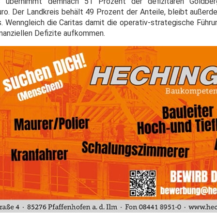
as übernimmt demnach 51 Prozent der defizitären Goldber
ro. Der Landkreis behält 49 Prozent der Anteile, bleibt außer
. Wenngleich die Caritas damit die operativ-strategische Führu
finanziellen Defizite aufkommen.