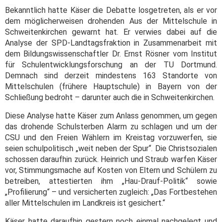
Bekanntlich hatte Käser die Debatte losgetreten, als er vor
dem möglicherweisen drohenden Aus der Mittelschule in
Schweitenkirchen gewarnt hat. Er verwies dabei auf die
Analyse der SPD-Landtagsfraktion in Zusammenarbeit mit
dem Bildungswissenschaftler Dr. Ernst Rösner vom Institut
für Schulentwicklungsforschung an der TU Dortmund.
Demnach sind derzeit mindestens 163 Standorte von
Mittelschulen (frühere Hauptschule) in Bayern von der
Schließung bedroht – darunter auch die in Schweitenkirchen.
Diese Analyse hatte Käser zum Anlass genommen, um gegen
das drohende Schulsterben Alarm zu schlagen und um der
CSU und den Freien Wählern im Kreistag vorzuwerfen, sie
seien schulpolitisch „weit neben der Spur“. Die Christsozialen
schossen daraufhin zurück. Heinrich und Straub warfen Käser
vor, Stimmungsmache auf Kosten von Eltern und Schülern zu
betreiben, attestierten ihm „Hau-Drauf-Politik“ sowie
„Profilierung“ – und versicherten zugleich: „Das Fortbestehen
aller Mittelschulen im Landkreis ist gesichert.“
Käser hatte daraufhin gestern noch einmal nachgelegt und