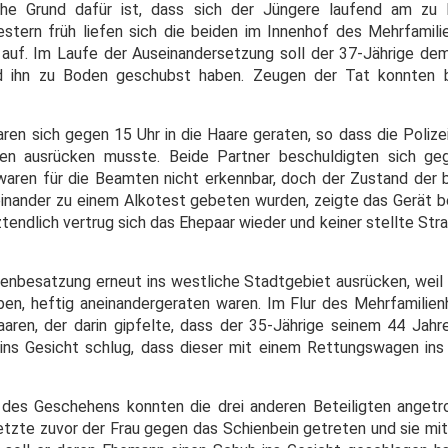
iche Grund dafür ist, dass sich der Jüngere laufend am zu 
stern früh liefen sich die beiden im Innenhof des Mehrfamil
auf. Im Laufe der Auseinandersetzung soll der 37-Jährige de
d ihn zu Boden geschubst haben. Zeugen der Tat konnten b
ren sich gegen 15 Uhr in die Haare geraten, so dass die Poliz
n ausrücken musste. Beide Partner beschuldigten sich gege
aren für die Beamten nicht erkennbar, doch der Zustand der 
heinander zu einem Alkotest gebeten wurden, zeigte das Gerät 
tztendlich vertrug sich das Ehepaar wieder und keiner stellte St
enbesatzung erneut ins westliche Stadtgebiet ausrücken, weil 
en, heftig aneinandergeraten waren. Im Flur des Mehrfamilie
aren, der darin gipfelte, dass der 35-Jährige seinem 44 Jahr
ins Gesicht schlug, dass dieser mit einem Rettungswagen ins
des Geschehens konnten die drei anderen Beteiligten angetr
etzte zuvor der Frau gegen das Schienbein getreten und sie mit