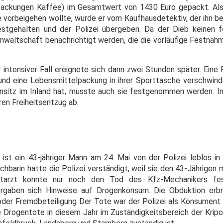
i Packungen Kaffee) im Gesamtwert von 1430 Euro gepackt. Al
e vorbeigehen wollte, wurde er vom Kaufhausdetektiv, der ihn b
stgehalten und der Polizei übergeben. Da der Dieb keinen f
nwaltschaft benachrichtigt werden, die die vorläufige Festnah
r intensiver Fall ereignete sich dann zwei Stunden später. Eine
und eine Lebensmittelpackung in ihrer Sporttasche verschwinde
nsitz im Inland hat, musste auch sie festgenommen werden. In 
en Freiheitsentzug ab.
 ist e
in 43-jähriger Mann am 24. Mai von der Polizei leblos in
barin hatte die Polizei verständigt, weil sie den 43-Jährigen 
otarzt konnte nur noch den Tod des Kfz-Mechanikers fest
rgaben sich Hinweise auf Drogenkonsum. Die Obduktion erbr
oder Fremdbeteiligung Der Tote war der Polizei als Konsument
te Drogentote in diesem Jahr im Zuständigkeitsbereich der Krip