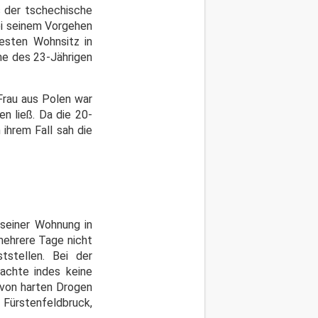
s der tschechische
ei seinem Vorgehen
esten Wohnsitz in
me des 23-Jährigen
 Frau aus Polen war
n ließ. Da die 20-
ihrem Fall sah die
 seiner Wohnung in
mehrere Tage nicht
stellen. Bei der
achte indes keine
 von harten Drogen
o Fürstenfeldbruck,