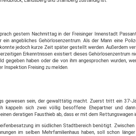
nfeldbruck, Landsberg und Starnberg zuständig ist.
 sprach gestern Nachmittag in der Freisinger Innenstadt Passan
ein angebliches Gehörlosenzentrum. Als der Mann eine Polizei
, konnte jedoch kurze Zeit später gestellt werden. Außerdem ver
erzeitigen Erkenntnissen existiert dieses Gehörlosenzentrum nic
eld gegeben haben oder die von ihm angesprochen wurden, we
er Inspektion Freising zu melden.
gs gewesen sein, der gewalttätig macht. Zuerst tritt ein 37-Jä
h kappeln sich zwei völlig besoffene Ehepartner und dann
 einen deratigen Fausthieb ab, dass er mit dem Rettungswagen i
eifenbesatzung im südlichen Stadtbereich benötigt. Zwischen
hnungen im selben Mehrfamilienhaus haben, soll schon länge