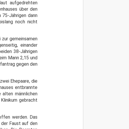
laut aufgedrehten
ienhauses über den
m 75-Jährigen dann
islang noch nicht
ei zur gemeinsamen
nseitig, einander
beiden 38-Jährigen
beim Mann 2,15 und
rafantrag gegen den
zwei Ehepaare, die
nhauses entbrannte
e alten männlichen
 Klinikum gebracht
offen werden. Das
 der Faust auf den