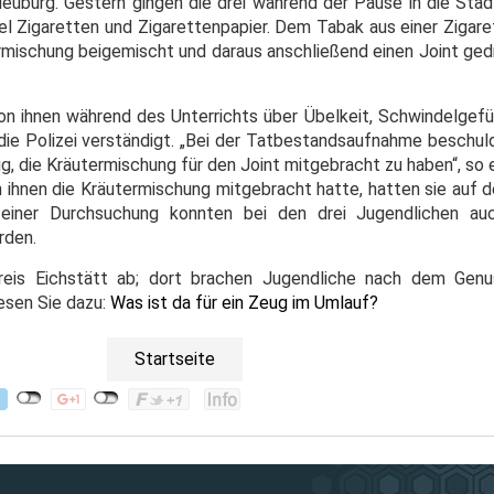
euburg. Gestern gingen die drei während der Pause in die Stadt
el Zigaretten und Zigarettenpapier. Dem Tabak aus einer Zigare
rmischung beigemischt und daraus anschließend einen Joint ged
n ihnen während des Unterrichts über Übelkeit, Schwindelgefü
die Polizei verständigt. „Bei der Tatbestandsaufnahme beschuld
g, die Kräutermischung für den Joint mitgebracht zu haben“, so e
on ihnen die Kräutermischung mitgebracht hatte, hatten sie auf
iner Durchsuchung konnten bei den drei Jugendlichen auc
rden.
 Kreis Eichstätt ab; dort brachen Jugendliche nach dem Gen
esen Sie dazu:
Was ist da für ein Zeug im Umlauf?
Startseite