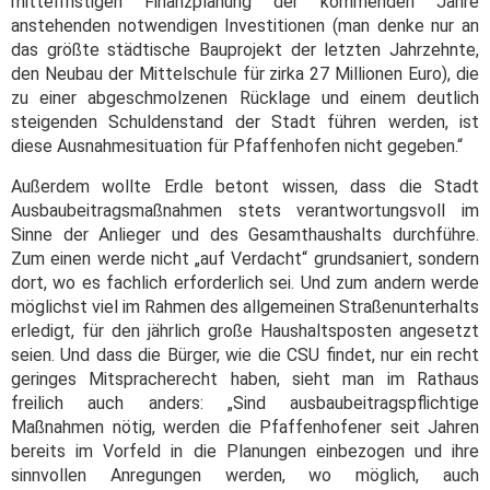
mittelfristigen Finanzplanung der kommenden Jahre
anstehenden notwendigen Investitionen (man denke nur an
das größte städtische Bauprojekt der letzten Jahrzehnte,
den Neubau der Mittelschule für zirka 27 Millionen Euro), die
zu einer abgeschmolzenen Rücklage und einem deutlich
steigenden Schuldenstand der Stadt führen werden, ist
diese Ausnahmesituation für Pfaffenhofen nicht gegeben.“
Außerdem wollte Erdle betont wissen, dass die Stadt
Ausbaubeitragsmaßnahmen stets verantwortungsvoll im
Sinne der Anlieger und des Gesamthaushalts durchführe.
Zum einen werde nicht „auf Verdacht“ grundsaniert, sondern
dort, wo es fachlich erforderlich sei. Und zum andern werde
möglichst viel im Rahmen des allgemeinen Straßenunterhalts
erledigt, für den jährlich große Haushaltsposten angesetzt
seien. Und dass die Bürger, wie die CSU findet, nur ein recht
geringes Mitspracherecht haben, sieht man im Rathaus
freilich auch anders: „Sind ausbaubeitragspflichtige
Maßnahmen nötig, werden die Pfaffenhofener seit Jahren
bereits im Vorfeld in die Planungen einbezogen und ihre
sinnvollen Anregungen werden, wo möglich, auch