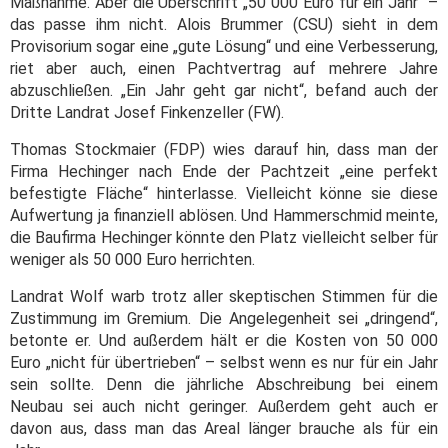
Maßnahme. Aber die Überschrift „50 000 Euro für ein Jahr“ –
das passe ihm nicht. Alois Brummer (CSU) sieht in dem
Provisorium sogar eine „gute Lösung“ und eine Verbesserung,
riet aber auch, einen Pachtvertrag auf mehrere Jahre
abzuschließen. „Ein Jahr geht gar nicht“, befand auch der
Dritte Landrat Josef Finkenzeller (FW).
Thomas Stockmaier (FDP) wies darauf hin, dass man der
Firma Hechinger nach Ende der Pachtzeit „eine perfekt
befestigte Fläche“ hinterlasse. Vielleicht könne sie diese
Aufwertung ja finanziell ablösen. Und Hammerschmid meinte,
die Baufirma Hechinger könnte den Platz vielleicht selber für
weniger als 50 000 Euro herrichten.
Landrat Wolf warb trotz aller skeptischen Stimmen für die
Zustimmung im Gremium. Die Angelegenheit sei „dringend“,
betonte er. Und außerdem hält er die Kosten von 50 000
Euro „nicht für übertrieben“ – selbst wenn es nur für ein Jahr
sein sollte. Denn die jährliche Abschreibung bei einem
Neubau sei auch nicht geringer. Außerdem geht auch er
davon aus, dass man das Areal länger brauche als für ein