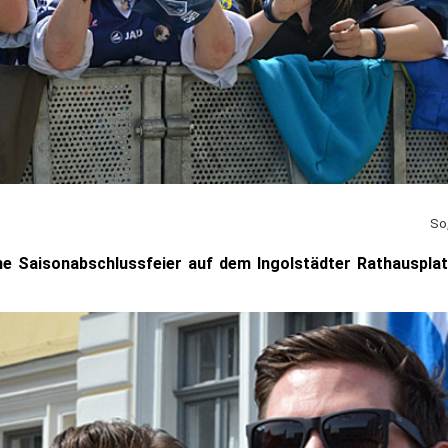
So
ine Saisonabschlussfeier auf dem Ingolstädter Rathauspla