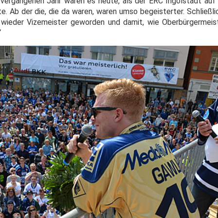
m vergangenen Jahr waren es heute, als der ERC Ingolstadt au
e. Ab der die, die da waren, waren umso begeisterter. Schließli
wieder Vizemeister geworden und damit, wie Oberbürgermeist
“