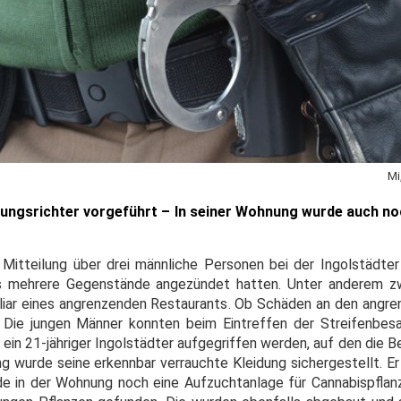
Mi
lungsrichter vorgeführt – In seiner Wohnung wurde auch no
Mitteilung über drei männliche Personen bei der Ingolstädter P
us mehrere Gegenstände angezündet hatten. Unter anderem zw
liar eines angrenzenden Restaurants. Ob Schäden an den ang
. Die jungen Männer konnten beim Eintreffen der Streifenbe
ein 21-jähriger Ingolstädter aufgegriffen werden, auf den die B
ng wurde seine erkennbar verrauchte Kleidung sichergestellt. E
rde in der Wohnung noch eine Aufzuchtanlage für Cannabispflanz