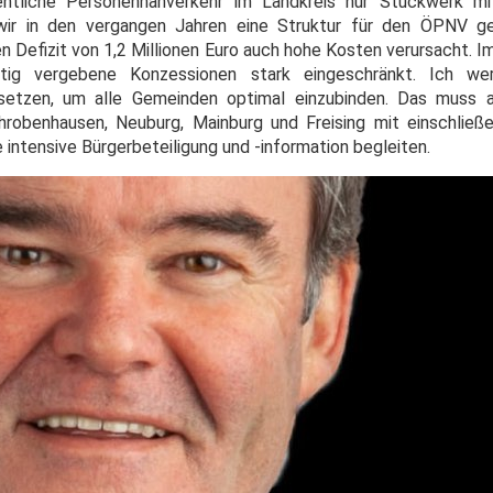
tliche Personennahverkehr im Landkreis nur Stückwerk mit
wir in den vergangen Jahren eine Struktur für den ÖPNV g
chen Defizit von 1,2 Millionen Euro auch hohe Kosten verursacht. I
istig vergebene Konzessionen stark eingeschränkt. Ich w
setzen, um alle Gemeinden optimal einzubinden. Das muss a
robenhausen, Neuburg, Mainburg und Freising mit einschließe
 intensive Bürgerbeteiligung und -information begleiten.