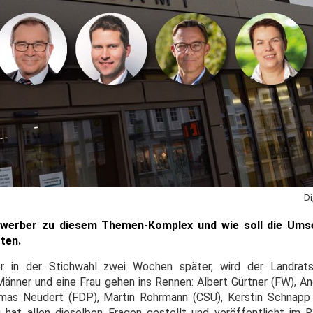
Di
ewerber zu diesem Themen-Komplex und wie soll die Umse
ten.
r in der Stichwahl zwei Wochen später, wird der Landrat
änner und eine Frau gehen ins Rennen: Albert Gürtner (FW), 
homas Neudert (FDP), Martin Rohrmann (CSU), Kerstin Schnapp
hat allen dieselben Fragen gestellt und veröffentlicht im 