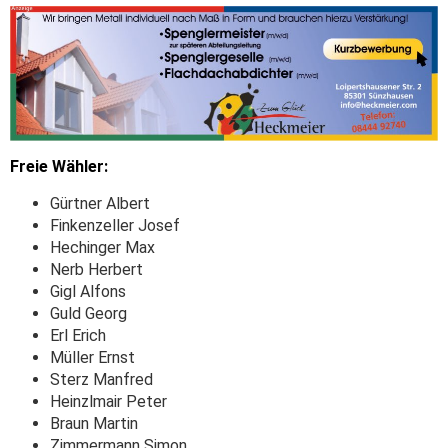
Freie Wähler:
Gürtner Albert
Finkenzeller Josef
Hechinger Max
Nerb Herbert
Gigl Alfons
Guld Georg
Erl Erich
Müller Ernst
Sterz Manfred
Heinzlmair Peter
Braun Martin
Zimmermann Simon