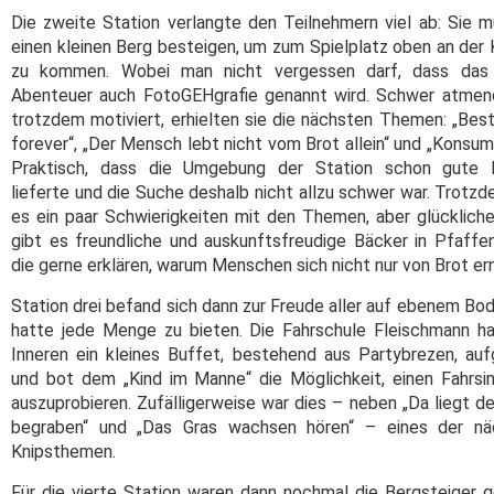
Die zweite Station verlangte den Teilnehmern viel ab: Sie 
einen kleinen Berg besteigen, um zum Spielplatz oben an der
zu kommen. Wobei man nicht vergessen darf, dass das
Abenteuer auch FotoGEHgrafie genannt wird. Schwer atmen
trotzdem motiviert, erhielten sie die nächsten Themen: „Best
forever“, „Der Mensch lebt nicht vom Brot allein“ und „Konsum
Praktisch, dass die Umgebung der Station schon gute 
lieferte und die Suche deshalb nicht allzu schwer war. Trotz
es ein paar Schwierigkeiten mit den Themen, aber glücklich
gibt es freundliche und auskunftsfreudige Bäcker in Pfaffe
die gerne erklären, warum Menschen sich nicht nur von Brot er
Station drei befand sich dann zur Freude aller auf ebenem Bo
hatte jede Menge zu bieten. Die Fahrschule Fleischmann h
Inneren ein kleines Buffet, bestehend aus Partybrezen, au
und bot dem „Kind im Manne“ die Möglichkeit, einen Fahrsi
auszuprobieren. Zufälligerweise war dies – neben „Da liegt d
begraben“ und „Das Gras wachsen hören“ – eines der nä
Knipsthemen.
Für die vierte Station waren dann nochmal die Bergsteiger g