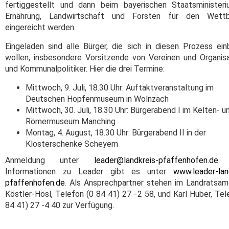
fertiggestellt und dann beim bayerischen Staatsminister
Ernährung, Landwirtschaft und Forsten für den Wett
eingereicht werden.
Eingeladen sind alle Bürger, die sich in diesen Prozess ein
wollen, insbesondere Vorsitzende von Vereinen und Organis
und Kommunalpolitiker. Hier die drei Termine:
Mittwoch, 9. Juli, 18.30 Uhr: Auftaktveranstaltung im
Deutschen Hopfenmuseum in Wolnzach
Mittwoch, 30. Juli, 18.30 Uhr: Bürgerabend I im Kelten- u
Römermuseum Manching
Montag, 4. August, 18.30 Uhr: Bürgerabend II in der
Klosterschenke Scheyern
Anmeldung unter
leader@landkreis-pfaffenhofen.de
.
Informationen zu Leader gibt es unter
www.leader-lan
pfaffenhofen.de
. Als Ansprechpartner stehen im Landratsam
Köstler-Hösl, Telefon (0 84 41) 27 -2 58, und Karl Huber, Tel
84 41) 27 -4 40 zur Verfügung.