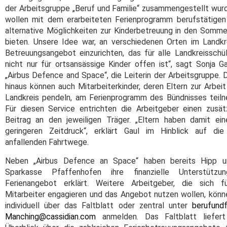
der Arbeitsgruppe „Beruf und Familie“ zusammengestellt wurd
wollen mit dem erarbeiteten Ferienprogramm berufstätigen
alternative Möglichkeiten zur Kinderbetreuung in den Somme
bieten. Unsere Idee war, an verschiedenen Orten im Landkr
Betreuungsangebot einzurichten, das für alle Landkreisschü
nicht nur für ortsansässige Kinder offen ist“, sagt Sonja G
„Airbus Defence and Space“, die Leiterin der Arbeitsgruppe. 
hinaus können auch Mitarbeiterkinder, deren Eltern zur Arbeit
Landkreis pendeln, am Ferienprogramm des Bündnisses teil
Für diesen Service entrichten die Arbeitgeber einen zusät
Beitrag an den jeweiligen Träger. „Eltern haben damit ein
geringeren Zeitdruck“, erklärt Gaul im Hinblick auf die
anfallenden Fahrtwege.
Neben „Airbus Defence an Space“ haben bereits Hipp u
Sparkasse Pfaffenhofen ihre finanzielle Unterstütz
Ferienangebot erklärt. Weitere Arbeitgeber, die sich fü
Mitarbeiter engagieren und das Angebot nutzen wollen, könn
individuell über das Faltblatt oder zentral unter
berufundf
Manching@cassidian.com
anmelden.
Das Faltblatt liefer