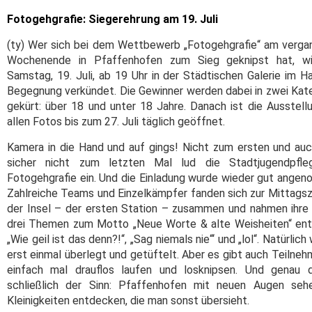
Fotogehgrafie: Siegerehrung am 19. Juli
(ty) Wer sich bei dem Wettbewerb „Fotogehgrafie“ am verg
Wochenende in Pfaffenhofen zum Sieg geknipst hat, w
Samstag, 19. Juli, ab 19 Uhr in der Städtischen Galerie im H
Begegnung verkündet. Die Gewinner werden dabei in zwei Kat
gekürt: über 18 und unter 18 Jahre. Danach ist die Ausstell
allen Fotos bis zum 27. Juli täglich geöffnet.
Kamera in die Hand und auf gings! Nicht zum ersten und au
sicher nicht zum letzten Mal lud die Stadtjugendpfle
Fotogehgrafie ein. Und die Einladung wurde wieder gut ange
Zahlreiche Teams und Einzelkämpfer fanden sich zur Mittagsz
der Insel – der ersten Station – zusammen und nahmen ihre
drei Themen zum Motto „Neue Worte & alte Weisheiten“ en
„Wie geil ist das denn?!“, „Sag niemals nie“‘ und „lol“. Natürlich
erst einmal überlegt und getüftelt. Aber es gibt auch Teilnehm
einfach mal drauflos laufen und losknipsen. Und genau d
schließlich der Sinn: Pfaffenhofen mit neuen Augen seh
Kleinigkeiten entdecken, die man sonst übersieht.