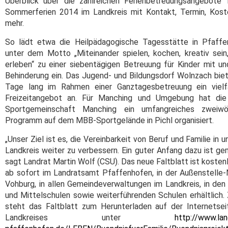
Überblick über die zahlreichen Ferienbetreuungsangebote 
Sommerferien 2014 im Landkreis mit Kontakt, Termin, Kos
mehr.
So lädt etwa die Heilpädagogische Tagesstätte in Pfaffe
unter dem Motto „Miteinander spielen, kochen, kreativ sein
erleben“ zu einer siebentägigen Betreuung für Kinder mit u
Behinderung ein. Das Jugend- und Bildungsdorf Wolnzach biet
Tage lang im Rahmen einer Ganztagesbetreuung ein vielfä
Freizeitangebot an. Für Manching und Umgebung hat di
Sportgemeinschaft Manching ein umfangreiches zweiwö
Programm auf dem MBB-Sportgelände in Pichl organisiert.
„Unser Ziel ist es, die Vereinbarkeit von Beruf und Familie in 
Landkreis weiter zu verbessern. Ein guter Anfang dazu ist ge
sagt Landrat Martin Wolf (CSU). Das neue Faltblatt ist kosten
ab sofort im Landratsamt Pfaffenhofen, in der Außenstelle-
Vohburg, in allen Gemeindeverwaltungen im Landkreis, in den
und Mittelschulen sowie weiterführenden Schulen erhältlich
steht das Faltblatt zum Herunterladen auf der Internetse
Landkreises unter
http://www.lan