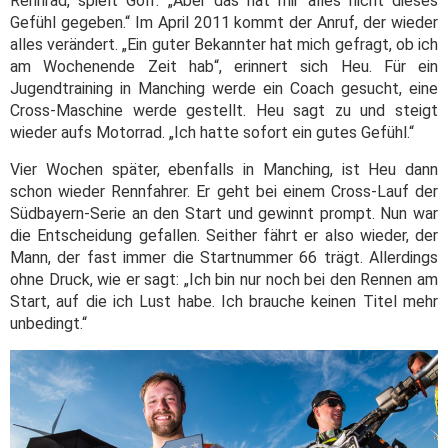
Rennrad, spielt Golf. „Aber das hat mir alles nicht dieses
Gefühl gegeben.“ Im April 2011 kommt der Anruf, der wieder
alles verändert. „Ein guter Bekannter hat mich gefragt, ob ich
am Wochenende Zeit hab“, erinnert sich Heu. Für ein
Jugendtraining in Manching werde ein Coach gesucht, eine
Cross-Maschine werde gestellt. Heu sagt zu und steigt
wieder aufs Motorrad. „Ich hatte sofort ein gutes Gefühl.“
Vier Wochen später, ebenfalls in Manching, ist Heu dann
schon wieder Rennfahrer. Er geht bei einem Cross-Lauf der
Südbayern-Serie an den Start und gewinnt prompt. Nun war
die Entscheidung gefallen. Seither fährt er also wieder, der
Mann, der fast immer die Startnummer 66 trägt. Allerdings
ohne Druck, wie er sagt: „Ich bin nur noch bei den Rennen am
Start, auf die ich Lust habe. Ich brauche keinen Titel mehr
unbedingt.“