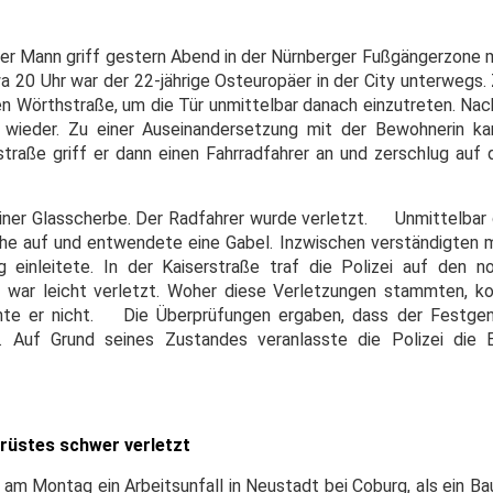
irrter Mann griff gestern Abend in der Nürnberger Fußgängerzon
wa 20 Uhr war der 22-jährige Osteuropäer in der City unterwegs.
ren Wörthstraße, um die Tür unmittelbar danach einzutreten. Na
wieder. Zu einer Auseinandersetzung mit der Bewohnerin k
traße griff er dann einen Fahrradfahrer an und zerschlug auf
iner Glasscherbe. Der Radfahrer wurde verletzt. Unmittelbar
ähe auf und entwendete eine Gabel. Inzwischen verständigten
g einleitete. In der Kaiserstraße traf die Polizei auf den 
 war leicht verletzt. Woher diese Verletzungen stammten, ko
hte er nicht. Die Überprüfungen ergaben, dass der Festge
 Auf Grund seines Zustandes veranlasste die Polizei die E
erüstes schwer verletzt
 am Montag ein Arbeitsunfall in Neustadt bei Coburg, als ein Ba