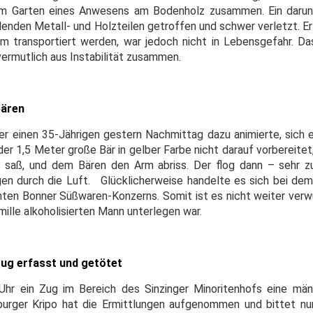
im Garten eines Anwesens am Bodenholz zusammen. Ein darun
lenden Metall- und Holzteilen getroffen und schwer verletzt. E
um transportiert werden, war jedoch nicht in Lebensgefahr. D
ermutlich aus Instabilität zusammen.
bären
der einen 35-Jährigen gestern Nachmittag dazu animierte, sich 
 der 1,5 Meter große Bär in gelber Farbe nicht darauf vorbereitet
 saß, und dem Bären den Arm abriss. Der flog dann – sehr 
en durch die Luft. Glücklicherweise handelte es sich bei de
nten Bonner Süßwaren-Konzerns. Somit ist es nicht weiter verwu
ille alkoholisierten Mann unterlegen war.
ug erfasst und getötet
Uhr ein Zug im Bereich des Sinzinger Minoritenhofs eine mä
sburger Kripo hat die Ermittlungen aufgenommen und bittet n