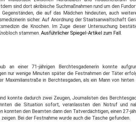
Seitdem sind dort akribische Suchmaßnahmen rund um den Fundort
 Gegenständen, die auf das Mädchen hindeuten, auch weitere
tsmedizinerin sicher. Auf Anordnung der Staatsanwaltschaft Ger
htsmedizin die Knochen. Im Zuge dieser Untersuchung bestäti
Knobloch stammen.
Ausführlicher Spiegel-Artikel zum Fall.
ub an einer 71-jährigen Berchtesgadenerin konnte aufgru
eugen nur wenige Minuten später die Festnahmen der Täter erf
er Maximilianstraße in Berchtesgaden, als ein Mann von hinten 
e und konnte dadurch zwei Zeugen, Journalisten des Berchtesgad
nten die Situation sofort, veranlassten den Notruf und n
en konnten den Beamten dann den Tatverdächtigen, einen 27-jäh
in, zeigen. Bei der Festnahme wurde auch die Tasche gefunden