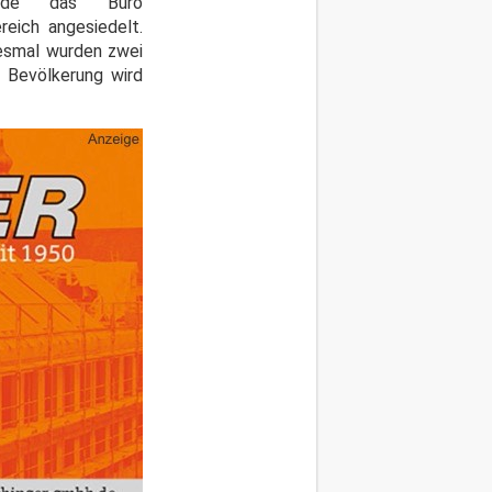
urde das Büro
eich angesiedelt.
iesmal wurden zwei
r Bevölkerung wird