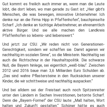
Gut kommt es freilich auch immer an, wenn man die Leute
lobt, die dort leben, wo man gerade zu Gast ist: „Hier gibt’s
Menschen, die was bewegen, innovative Unternehmer. Ich
denke nur an die Firma Hipp in Pfaffenhofen“, bauchpinselte
Scharf. „Ich denke an tüchtige Arbeitnehmer, an ehrenamtlich
aktive Bürger. Und sie alle machen den Landkreis
Pfaffenhofen so lebens- und liebenswert.“
Und jetzt zur CSU. „Wir reden nicht von Generationen-
Gerechtigkeit, sondern wir schaffen sie. Damit agieren wir
nachhaltig im sozialen Sinne“, so die Ministerin. Nachhaltig sei
auch die Richtschnur in der Haushaltspolitik. Die schwarze
Null, die Bayern hinlege, sei eigentlich „weiß-blau“. Zwischen
2012 und 2016 baue man 3,6 Milliarden Euro Schulden ab.
„Das sind wahre Pflastersteine in den Rucksäcken unserer
Kinder, die wir schrittweise und nachhaltig auspacken.“
Und bei alldem sei der Freistaat auch noch Spitzenreiter
unter den Ländern in Sachen Investitionen, betonte Scharf.
Denn die „Bayern-Formel“ der CSU laute: „Maß halten, Wort
halten und Zukunft gestalten.“ Schöner hätte es auch