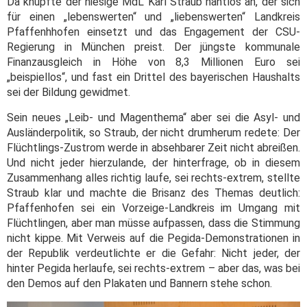
Da knüpfte der hiesige MdL Karl Straub nahtlos an, der sich
für einen „lebenswerten“ und „liebenswerten“ Landkreis
Pfaffenhhofen einsetzt und das Engagement der CSU-
Regierung in München preist. Der jüngste kommunale
Finanzausgleich in Höhe von 8,3 Millionen Euro sei
„beispiellos“, und fast ein Drittel des bayerischen Haushalts
sei der Bildung gewidmet.
Sein neues „Leib- und Magenthema“ aber sei die Asyl- und
Ausländerpolitik, so Straub, der nicht drumherum redete: Der
Flüchtlings-Zustrom werde in absehbarer Zeit nicht abreißen.
Und nicht jeder hierzulande, der hinterfrage, ob in diesem
Zusammenhang alles richtig laufe, sei rechts-extrem, stellte
Straub klar und machte die Brisanz des Themas deutlich:
Pfaffenhofen sei ein Vorzeige-Landkreis im Umgang mit
Flüchtlingen, aber man müsse aufpassen, dass die Stimmung
nicht kippe. Mit Verweis auf die Pegida-Demonstrationen in
der Republik verdeutlichte er die Gefahr: Nicht jeder, der
hinter Pegida herlaufe, sei rechts-extrem – aber das, was bei
den Demos auf den Plakaten und Bannern stehe schon.