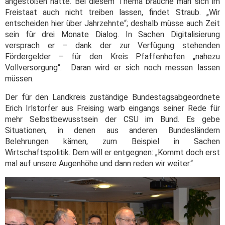
angestoßen hatte. Bei diesem Thema brauche man sich im
Freistaat auch nicht treiben lassen, findet Straub. „Wir
entscheiden hier über Jahrzehnte“; deshalb müsse auch Zeit
sein für drei Monate Dialog. In Sachen Digitalisierung
versprach er – dank der zur Verfügung stehenden
Fördergelder – für den Kreis Pfaffenhofen „nahezu
Vollversorgung“. Daran wird er sich noch messen lassen
müssen.
Der für den Landkreis zuständige Bundestagsabgeordnete
Erich Irlstorfer aus Freising warb eingangs seiner Rede für
mehr Selbstbewusstsein der CSU im Bund. Es gebe
Situationen, in denen aus anderen Bundesländern
Belehrungen kämen, zum Beispiel in Sachen
Wirtschaftspolitik. Dem will er entgegnen: „Kommt doch erst
mal auf unsere Augenhöhe und dann reden wir weiter.“