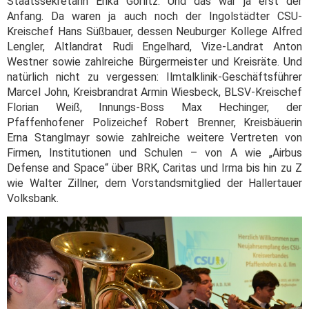
Staatssekretärin Erika Görlitz. Und das war ja erst der
Anfang. Da waren ja auch noch der Ingolstädter CSU-
Kreischef Hans Süßbauer, dessen Neuburger Kollege Alfred
Lengler, Altlandrat Rudi Engelhard, Vize-Landrat Anton
Westner sowie zahlreiche Bürgermeister und Kreisräte. Und
natürlich nicht zu vergessen: Ilmtalklinik-Geschäftsführer
Marcel John, Kreisbrandrat Armin Wiesbeck, BLSV-Kreischef
Florian Weiß, Innungs-Boss Max Hechinger, der
Pfaffenhofener Polizeichef Robert Brenner, Kreisbäuerin
Erna Stanglmayr sowie zahlreiche weitere Vertreten von
Firmen, Institutionen und Schulen – von A wie „Airbus
Defense and Space“ über BRK, Caritas und Irma bis hin zu Z
wie Walter Zillner, dem Vorstandsmitglied der Hallertauer
Volksbank.