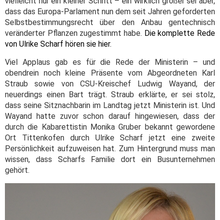
vielleicht nur ein kleiner Schritt – ein wirklich großer sei aber,
dass das Europa-Parlament nun dem seit Jahren geforderten
Selbstbestimmungsrecht über den Anbau gentechnisch
veränderter Pflanzen zugestimmt habe.
Die komplette Rede
von Ulrike Scharf hören sie hier.
Viel Applaus gab es für die Rede der Ministerin – und
obendrein noch kleine Präsente vom Abgeordneten Karl
Straub sowie von CSU-Kreischef Ludwig Wayand, der
neuerdings einen Bart trägt. Straub erklärte, er sei stolz,
dass seine Sitznachbarin im Landtag jetzt Ministerin ist. Und
Wayand hatte zuvor schon darauf hingewiesen, dass der
durch die Kabarettistin Monika Gruber bekannt gewordene
Ort Tittenkofen durch Ulrike Scharf jetzt eine zweite
Persönlichkeit aufzuweisen hat. Zum Hintergrund muss man
wissen, dass Scharfs Familie dort ein Busunternehmen
gehört.