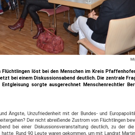
Mi
 Flüchtlingen löst bei den Menschen im Kreis Pfaffenhof
etzt bei einem Diskussionsabend deutlich. Die zentrale Frag
e Entgleisung sorgte ausgerechnet Menschenrechtler Be
und Ängste, Unzufriedenheit mit der Bundes- und Europapolit
weitergehen? Der nicht abreißende Zustrom von Flüchtlingen b
end bei einer Diskussionsveranstaltung deutlich, zu der di
 hatte. Rund 90 Leute waren gekommen, um mit Landrat Marti