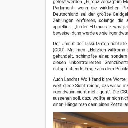
gelöst werden. „Europa versagt im Mo
Parlament, wenn die wirklichen Pr
Deutschland sei der größte Geldgeb
Zahlungen einfrieren, solange die
appelliert: „In der EU muss etwas pas
beweise, dann werde es sie irgendwan
Der Unmut der Diskutanten richtete
(CDU). Mit ihrem „Herzlich willkomm
gehandelt, schimpfte einer, sonder
diesen unkontrollierten Grenzüber
entsprechende Frage aus dem Publikum h
Auch Landrat Wolf fand klare Worte: 
weit diese Sicht reiche, das wisse m
irgendwann nicht mehr geht“. Die CSU
aussehen soll, dazu wollte er sich ni
einer: Hänge man dann einen Zettel an 