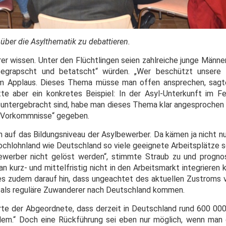
er die Asylthematik zu debattieren.
er wissen. Unter den Flüchtlingen seien zahlreiche junge Männer
begrapscht und betatscht“ würden. „Wer beschützt unsere 
am Applaus. Dieses Thema müsse man offen ansprechen, sagt
tte aber ein konkretes Beispiel: In der Asyl-Unterkunft im 
e untergebracht sind, habe man dieses Thema klar angesprochen
e Vorkommnisse“ gegeben.
auf das Bildungsniveau der Asylbewerber. Da kämen ja nicht nur
Hochlohnland wie Deutschland so viele geeignete Arbeitsplätze s
werber nicht gelöst werden“, stimmte Straub zu und prognos
kurz- und mittelfristig nicht in den Arbeitsmarkt integrieren 
es zudem darauf hin, dass ungeachtet des aktuellen Zustroms
n als reguläre Zuwanderer nach Deutschland kommen.
rte der Abgeordnete, dass derzeit in Deutschland rund 600 000 
blem.“ Doch eine Rückführung sei eben nur möglich, wenn man