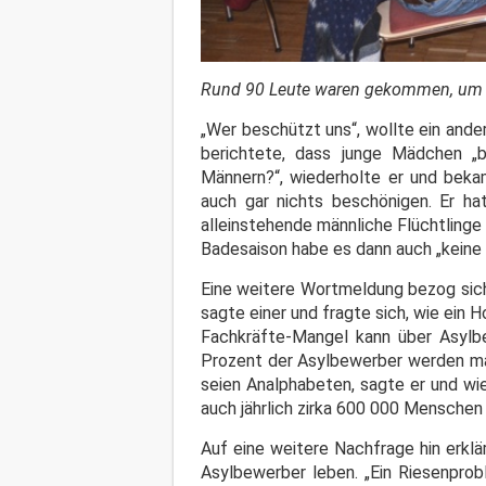
Rund 90 Leute waren gekommen, um üb
„Wer beschützt uns“, wollte ein ander
berichtete, dass junge Mädchen „
Männern?“, wiederholte er und bek
auch gar nichts beschönigen. Er ha
alleinstehende männliche Flüchtling
Badesaison habe es dann auch „kein
Eine weitere Wortmeldung bezog sich 
sagte einer und fragte sich, wie ein 
Fachkräfte-Mangel kann über Asylbe
Prozent der Asylbewerber werden man 
seien Analphabeten, sagte er und wi
auch jährlich zirka 600 000 Mensche
Auf eine weitere Nachfrage hin erklä
Asylbewerber leben. „Ein Riesenpro