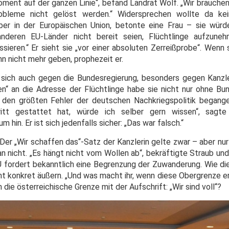
ment auf der ganzen Linie“, befand Landrat Wolf. „Wir brauchen
obleme nicht gelöst werden.“ Widersprechen wollte da kein
er in der Europäischen Union, betonte eine Frau – sie würd
 anderen EU-Länder nicht bereit seien, Flüchtlinge aufzune
sieren.“ Er sieht sie „vor einer absoluten Zerreißprobe“. Wenn s
n nicht mehr geben, prophezeit er.
 sich auch gegen die Bundesregierung, besonders gegen Kanzl
en“ an die Adresse der Flüchtlinge habe sie nicht nur ohne B
n den größten Fehler der deutschen Nachkriegspolitik began
tritt gestattet hat, würde ich selber gern wissen“, sagt
in. Er ist sich jedenfalls sicher: „Das war falsch.“
Der „Wir schaffen das“-Satz der Kanzlerin gelte zwar – aber nur
an nicht. „Es hängt nicht vom Wollen ab“, bekräftigte Straub un
 fordert bekanntlich eine Begrenzung der Zuwanderung. Wie die 
cht konkret äußern. „Und was macht ihr, wenn diese Obergrenze err
die österreichische Grenze mit der Aufschrift: „Wir sind voll“?