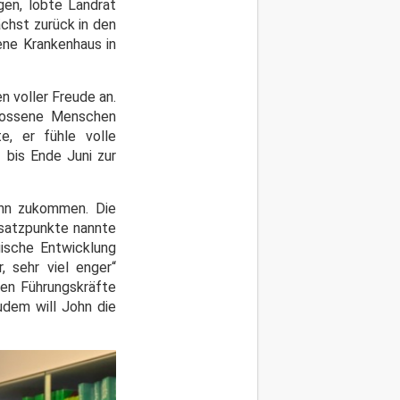
gen, lobte Landrat
ächst zurück in den
ene Krankenhaus in
n voller Freude an.
hlossene Menschen
e, er fühle volle
 bis Ende Juni zur
 ihn zukommen. Die
Ansatzpunkte nannte
gische Entwicklung
, sehr viel enger“
gen Führungskräfte
udem will John die