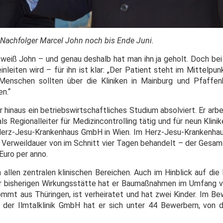
n Nachfolger Marcel John noch bis Ende Juni.
eiß John – und genau deshalb hat man ihn ja geholt. Doch bei a
nleiten wird – für ihn ist klar: „Der Patient steht im Mittelpunk
 Menschen sollten über die Kliniken in Mainburg und Pfaffe
n.“
r hinaus ein betriebswirtschaftliches Studium absolviert. Er arb
s Regionalleiter für Medizincontrolling tätig und für neun Klini
Herz-Jesu-Krankenhaus GmbH in Wien. Im Herz-Jesu-Krankenha
er Verweildauer von im Schnitt vier Tagen behandelt – der Gesa
Euro per anno.
 allen zentralen klinischen Bereichen. Auch im Hinblick auf die I
er bisherigen Wirkungsstätte hat er Baumaßnahmen im Umfang 
kommt aus Thüringen, ist verheiratet und hat zwei Kinder. Im B
der Ilmtalklinik GmbH hat er sich unter 44 Bewerbern, von 