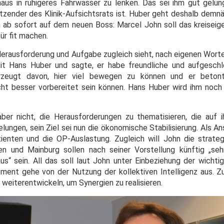
us in ruhigeres Fahrwasser zu lenken. Das sei ihm gut gelun
itzender des Klinik-Aufsichtsrats ist. Huber geht deshalb demn
ab sofort auf dem neuen Boss: Marcel John soll das kreiseig
ür fit machen.
 Herausforderung und Aufgabe zugleich sieht, nach eigenen Worte
it Hans Huber und sagte, er habe freundliche und aufgesc
erzeugt davon, hier viel bewegen zu können und er betont
ht besser vorbereitet sein können. Hans Huber wird ihm noch
ber nicht, die Herausforderungen zu thematisieren, die auf
elungen, sein Ziel sei nun die ökonomische Stabilisierung. Als 
ienten und die OP-Auslastung. Zugleich will John die strate
n und Mainburg sollen nach seiner Vorstellung künftig „sehr
us“ sein. All das soll laut John unter Einbeziehung der wichti
nt gehe von der Nutzung der kollektiven Intelligenz aus. Z
g weiterentwickeln, um Synergien zu realisieren.