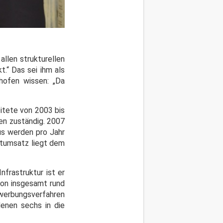
llen strukturellen
t.“ Das sei ihm als
nhofen wissen: „Da
eitete von 2003 bis
ken zuständig. 2007
us werden pro Jahr
mtumsatz liegt dem
nfrastruktur ist er
von insgesamt rund
ewerbungsverfahren
denen sechs in die