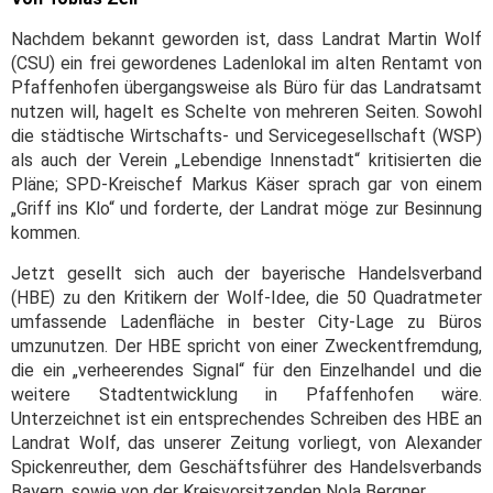
Nachdem bekannt geworden ist, dass Landrat Martin Wolf
(CSU) ein frei gewordenes Ladenlokal im alten Rentamt von
Pfaffenhofen übergangsweise als Büro für das Landratsamt
nutzen will, hagelt es Schelte von mehreren Seiten. Sowohl
die städtische Wirtschafts- und Servicegesellschaft (WSP)
als auch der Verein „Lebendige Innenstadt“ kritisierten die
Pläne; SPD-Kreischef Markus Käser sprach gar von einem
„Griff ins Klo“ und forderte, der Landrat möge zur Besinnung
kommen.
Jetzt gesellt sich auch der bayerische Handelsverband
(HBE) zu den Kritikern der Wolf-Idee, die 50 Quadratmeter
umfassende Ladenfläche in bester City-Lage zu Büros
umzunutzen. Der HBE spricht von einer Zweckentfremdung,
die ein „verheerendes Signal“ für den Einzelhandel und die
weitere Stadtentwicklung in Pfaffenhofen wäre.
Unterzeichnet ist ein entsprechendes Schreiben des HBE an
Landrat Wolf, das unserer Zeitung vorliegt, von Alexander
Spickenreuther, dem Geschäftsführer des Handelsverbands
Bayern, sowie von der Kreisvorsitzenden Nola Bergner.