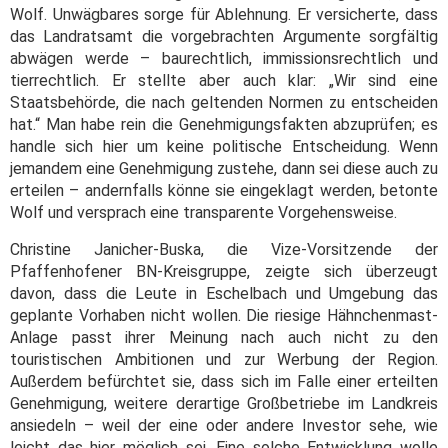
Wolf. Unwägbares sorge für Ablehnung. Er versicherte, dass
das Landratsamt die vorgebrachten Argumente sorgfältig
abwägen werde – baurechtlich, immissionsrechtlich und
tierrechtlich. Er stellte aber auch klar: „Wir sind eine
Staatsbehörde, die nach geltenden Normen zu entscheiden
hat.“ Man habe rein die Genehmigungsfakten abzuprüfen; es
handle sich hier um keine politische Entscheidung. Wenn
jemandem eine Genehmigung zustehe, dann sei diese auch zu
erteilen – andernfalls könne sie eingeklagt werden, betonte
Wolf und versprach eine transparente Vorgehensweise.
Christine Janicher-Buska, die Vize-Vorsitzende der
Pfaffenhofener BN-Kreisgruppe, zeigte sich überzeugt
davon, dass die Leute in Eschelbach und Umgebung das
geplante Vorhaben nicht wollen. Die riesige Hähnchenmast-
Anlage passt ihrer Meinung nach auch nicht zu den
touristischen Ambitionen und zur Werbung der Region.
Außerdem befürchtet sie, dass sich im Falle einer erteilten
Genehmigung, weitere derartige Großbetriebe im Landkreis
ansiedeln – weil der eine oder andere Investor sehe, wie
leicht das hier möglich sei. Eine solche Entwicklung wolle