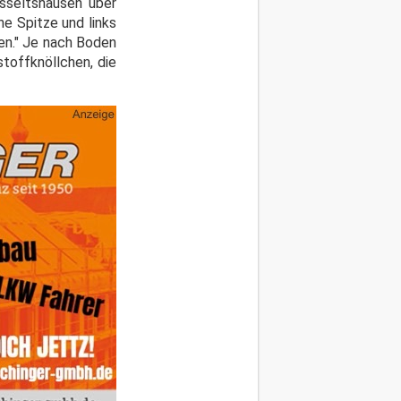
osseltshausen über
e Spitze und links
en." Je nach Boden
stoffknöllchen, die