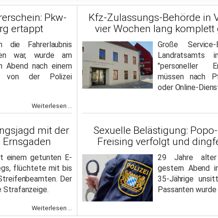
rerschein: Pkw-
Kfz-Zulassungs-Behörde in V
rg ertappt
vier Wochen lang komplett
 die Fahrerlaubnis
Große Service-
gen war, wurde am
Landratsamts 
en Abend nach einem
"personeller E
s von der Polizei
müssen nach Pf
oder Online-Diens
Weiterlesen ...
ungsjagd mit der
Sexuelle Belästigung: Popo
h Ernsgaden
Freising verfolgt und ding
t einem getunten E-
29 Jahre alter 
gs, flüchtete mit bis
gestern Abend i
Streifenbeamten. Der
35-Jährige unsit
e Strafanzeige.
Passanten wurde e
Weiterlesen ...