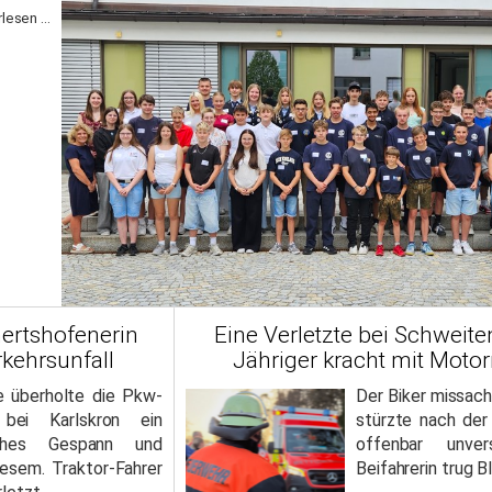
lesen ...
ertshofenerin
Eine Verletzte bei Schweite
kehrsunfall
Jähriger kracht mit Motor
e überholte die Pkw-
Der Biker missach
 bei Karlskron ein
stürzte nach der 
liches Gespann und
offenbar unve
diesem. Traktor-Fahrer
Beifahrerin trug B