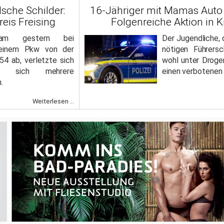
lsche Schilder:
16-Jähriger mit Mamas Auto a
reis Freising
Folgenreiche Aktion in 
 kam gestern bei
Der Jugendliche, d
einem Pkw von der
nötigen Führersc
54 ab, verletzte sich
wohl unter Droge
e sich mehrere
einen verbotenen 
.
Weiterlesen ...