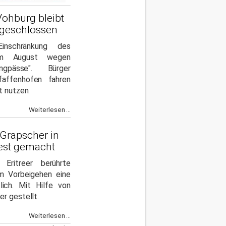
ohburg bleibt
 geschlossen
Einschränkung des
im August wegen
ngpässe". Bürger
affenhofen fahren
t nutzen.
Weiterlesen ...
-Grapscher in
fest gemacht
Eritreer berührte
m Vorbeigehen eine
tlich. Mit Hilfe von
r gestellt.
Weiterlesen ...