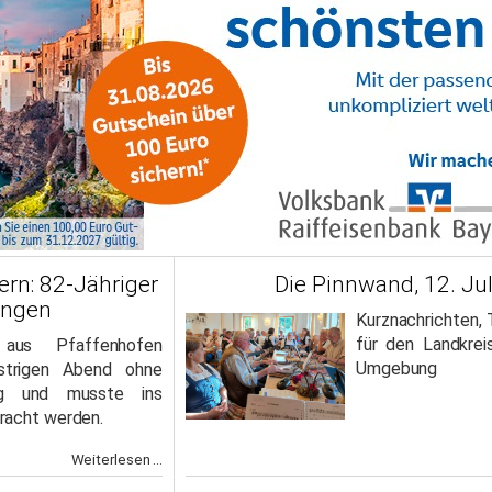
rn: 82-Jähriger
Die Pinnwand, 12. Ju
zungen
Kurznachrichten,
für den Landkre
aus Pfaffenhofen
Umgebung
strigen Abend ohne
ung und musste ins
racht werden.
Weiterlesen ...