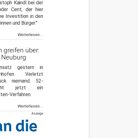
toph Kaindl bei der
eder Cent, der hier
ine Investition in den
innen und Bürger."
Weiterlesen ...
 greifen über:
s Neuburg
insatz gestern in
enhofen. Verletzt
ck niemand. 52-
oht jetzt ein
ten-Verfahren.
Weiterlesen ...
Anzeige