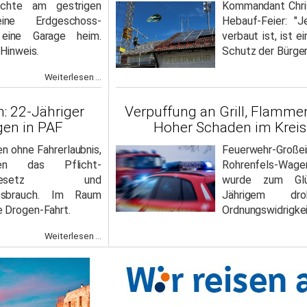
uchte am gestrigen
Kommandant Chris
ine Erdgeschoss-
Hebauf-Feier: "J
eine Garage heim.
verbaut ist, ist e
 Hinweis.
Schutz der Bürger
Weiterlesen ...
n: 22-Jähriger
Verpuffung an Grill, Flammen
igen in PAF
Hoher Schaden im Krei
n ohne Fahrerlaubnis,
Feuerwehr-Große
en das Pflicht-
Rohrenfels-Wag
ngs-Gesetz und
wurde zum Glü
issbrauch. Im Raum
Jährigem dr
 Drogen-Fahrt.
Ordnungswidrigkei
Weiterlesen ...