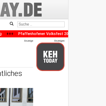
ffenhofener Volksfest 2026 wirft seine Schatten voraus: Par
Anzeige
Anzeigen
tliches