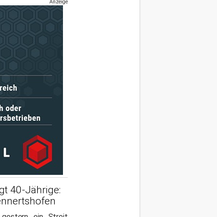
Anzeige
gt 40-Jährige:
Rennertshofen
 gestern ein Streit