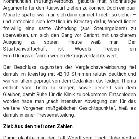
Kommunalen Prüfungsverbands" glaubte man, stichhaltige
Argumente für den Rauswurf ziehen zu können. Doch ein paar
Monate später war man sich dann gar nicht mehr so sicher –
und entschied sich letztlich im Kreistag dafür, Woedl lieber
freiwillig eine satte Abfindung (aus Steuergeldern) zu
überweisen, um sich den Gang vor Gericht mit unsicherem
Ausgang zu sparen. Heute weiß man: Der
Staatsanwaltschaft ist Woedls Treiben ein
Ermittlungsverfahren wegen Betrugsverdachts wert.
Der Beschluss zugunsten der Vergleichsvereinbarung fiel
damals im Kreistag mit 42:10 Stimmen relativ deutlich und
war vor allem geprägt von dem Gedanken, das leidige Thema
endlich vom Tisch zu kriegen, sowie beseelt von dem
Glauben, damit Ruhe für die Klinik zu bekommen. Entschieden
worden habe man „nach intensiver Abwägung der für das
weitere Vorgehen maßgeblichen Gesichtspunkte“, hieß es
damals in einer Pressemitteilung.
Ziel: Aus den tiefroten Zahlen
Damit glaubte man den Fall Woedl vom Tisch. Ruhe wollte