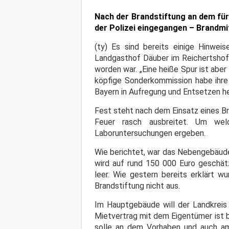
Nach der Brandstiftung an dem für
der Polizei eingegangen – Brandm
(ty) Es sind bereits einige Hinwei
Landgasthof Däuber im Reichertshofe
worden war. „Eine heiße Spur ist aber
köpfige Sonderkommission habe ihre 
Bayern in Aufregung und Entsetzen he
Fest steht nach dem Einsatz eines B
Feuer rasch ausbreitet. Um wel
Laboruntersuchungen ergeben.
Wie berichtet, war das Nebengebäude
wird auf rund 150 000 Euro geschät
leer. Wie gestern bereits erklärt wu
Brandstiftung nicht aus.
Im Hauptgebäude will der Landkreis
Mietvertrag mit dem Eigentümer ist b
solle an dem Vorhaben und auch am