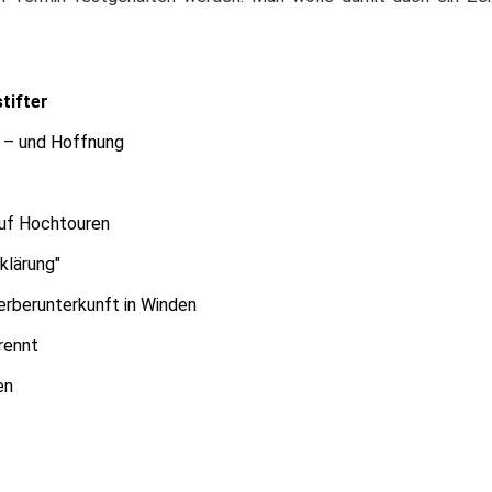
tifter
g – und Hoffnung
auf Hochtouren
klärung"
rberunterkunft in Winden
rennt
en