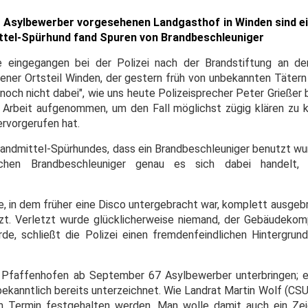
 Asylbewerber vorgesehenen Landgasthof in Winden sind ei
ittel-Spürhund fand Spuren von Brandbeschleuniger
se eingegangen bei der Polizei nach der Brandstiftung an d
ner Ortsteil Winden, der gestern früh von unbekannten Tätern
 noch nicht dabei", wie uns heute Polizeisprecher Peter Grießer 
Arbeit aufgenommen, um den Fall möglichst zügig klären zu k
rvorgerufen hat.
randmittel-Spürhundes, dass ein Brandbeschleuniger benutzt wur
chen Brandbeschleuniger genau es sich dabei handelt,
, in dem früher eine Disco untergebracht war, komplett ausgeb
zt. Verletzt wurde glücklicherweise niemand, der Gebäudekom
rde, schließt die Polizei einen fremdenfeindlichen Hintergrund
 Pfaffenhofen ab September 67 Asylbewerber unterbringen; e
ekanntlich bereits unterzeichnet. Wie Landrat Martin Wolf (CSU
 Termin festgehalten werden. Man wolle damit auch ein Zei