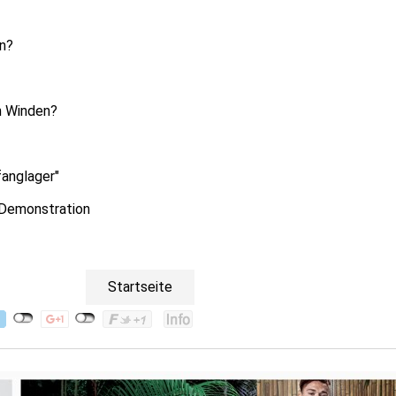
n?
h Winden?
anglager"
 Demonstration
Startseite