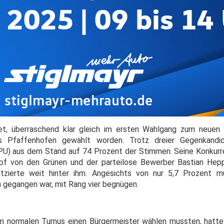
et, überraschend klar gleich im ersten Wahlgang zum neuen 
is Pfaffenhofen gewählt worden. Trotz dreier Gegenkandi
PU) aus dem Stand auf 74 Prozent der Stimmen. Seine Konkurr
pf von den Grünen und der parteilose Bewerber Bastian Hepp
tzierte weit hinter ihm. Angesichts von nur 5,7 Prozent mu
n gegangen war, mit Rang vier begnügen.
 normalen Turnus einen Bürgermeister wählen mussten, hatte