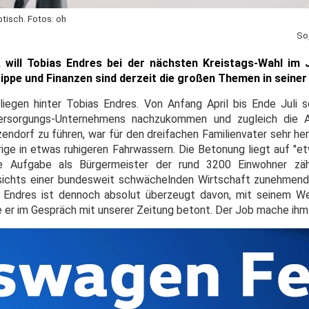
tisch. Fotos: oh
So
, will Tobias Endres bei der nächsten Kreistags-Wahl im 
rippe und Finanzen sind derzeit die großen Themen in seine
iegen hinter Tobias Endres. Von Anfang April bis Ende Juli se
d-Versorgungs-Unternehmens nachzukommen und zugleich die
ndorf zu führen, war für den dreifachen Familienvater sehr he
ige in etwas ruhigeren Fahrwassern. Die Betonung liegt auf "et
eue Aufgabe als Bürgermeister der rund 3200 Einwohner z
esichts einer bundesweit schwächelnden Wirtschaft zunehmend
r. Endres ist dennoch absolut überzeugt davon, mit seinem We
 er im Gespräch mit unserer Zeitung betont. Der Job mache ihm