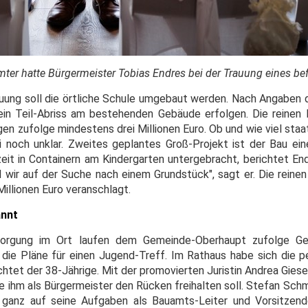
mter hatte Bürgermeister Tobias Endres bei der Trauung eines be
uung soll die örtliche Schule umgebaut werden. Nach Angaben
 ein Teil-Abriss am bestehenden Gebäude erfolgen. Die reinen
n zufolge mindestens drei Millionen Euro. Ob und wie viel staa
i noch unklar. Zweites geplantes Groß-Projekt ist der Bau eine
eit in Containern am Kindergarten untergebracht, berichtet En
ind wir auf der Suche nach einem Grundstück", sagt er. Die reine
Millionen Euro veranschlagt.
annt
sorgung im Ort laufen dem Gemeinde-Oberhaupt zufolge Ge
die Pläne für einen Jugend-Treff. Im Rathaus habe sich die pe
chtet der 38-Jährige. Mit der promovierten Juristin Andrea Gie
e ihm als Bürgermeister den Rücken freihalten soll. Stefan Sch
t ganz auf seine Aufgaben als Bauamts-Leiter und Vorsitzen