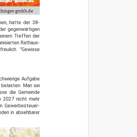
hen, hatte der 38-
 der gegenwärtigen
 einem Treffen der
nisierten Rathaus-
reulich. "Gewisse
chwierige Aufgabe
 belasten. Man sei
müsse die Gemeinde
b 2027 nicht mehr
gen Gewerbesteuer-
nden in absehbarer