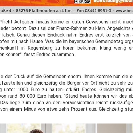
Pflicht-Aufgaben hinaus könne er guten Gewissens nicht mac
ieder betont. Dazu sei der Finanz-Rahmen zu klein. Angesichts
 falsch. Genau diesen Eindruck nahm Endres erst kürzlich von
ofen mit nach Hause. Was die im bayerischen Gemeindetag orga
menkunft in Regensburg zu hören bekamen, klang wenig erf
ten können", fasst Endres zusammen.
 der Druck auf die Gemeinden enorm. Ihnen komme nun die s
zustellen und gleichzeitig die Bürger vor Ort nicht zu sehr zu
g unter 1000 Euro zu halten, erklärt Endres. Gleichzeitig 
von rund 80 000 Euro haben. "Stand heute können wir das a
 Das liege zum einen an den voraussichtlich leicht rückläufi
von einem Minus von etwa zehn Prozent aus. Gleichzeitig stü