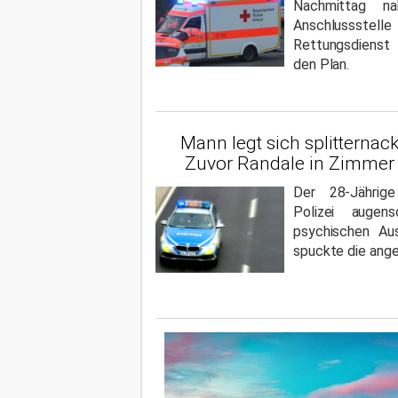
Nachmittag n
Anschlussste
Rettungsdienst
den Plan.
Mann legt sich splitternack
Zuvor Randale in Zimmer
Der 28-Jährig
Polizei augens
psychischen Au
spuckte die ang