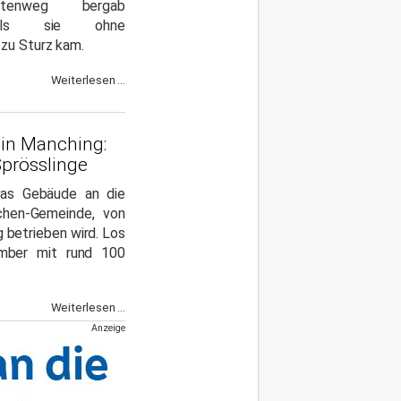
tenweg bergab
 als sie ohne
zu Sturz kam.
Weiterlesen ...
 in Manching:
Sprösslinge
as Gebäude an die
rchen-Gemeinde, von
g betrieben wird. Los
mber mit rund 100
Weiterlesen ...
Anzeige