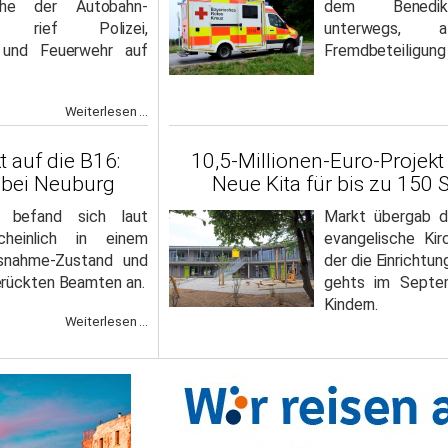
ahe der Autobahn-
dem Benedik
lle rief Polizei,
unterwegs,
 und Feuerwehr auf
Fremdbeteiligung 
Weiterlesen ...
t auf die B16:
10,5-Millionen-Euro-Projekt
 bei Neuburg
Neue Kita für bis zu 150 
e befand sich laut
Markt übergab d
cheinlich in einem
evangelische Ki
snahme-Zustand und
der die Einrichtun
erückten Beamten an.
gehts im Septe
Kindern.
Weiterlesen ...