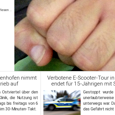
lesen ...
ffenhofen nimmt
Verbotene E-Scooter-Tour in
rieb auf
endet für 15-Jährigen mit 
m Ostviertel über den
Gestoppt wurde 
linik, die Nutzung ist
unerlaubterwei
gs bis freitags von 6
unterwegs war. Da
r im 30-Minuten-Takt.
das Gefährt nicht 