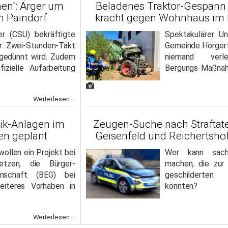
hen": Ärger um
Beladenes Traktor-Gespann 
n Paindorf
kracht gegen Wohnhaus im K
 (CSU) bekräftigte
Spektakulärer Un
r Zwei-Stunden-Takt
Gemeinde Hörger
sgedünnt wird. Zudem
niemand verle
fizielle Aufarbeitung
Bergungs-Maßna
Weiterlesen ...
aik-Anlagen im
Zeugen-Suche nach Straftate
en geplant
Geisenfeld und Reichertsh
ollen ein Projekt bei
Wer kann sachd
etzen, die Bürger-
machen, die zur 
enschaft (BEG) bei
geschilderten
eiteres Vorhaben in
könnten?
Weiterlesen ...