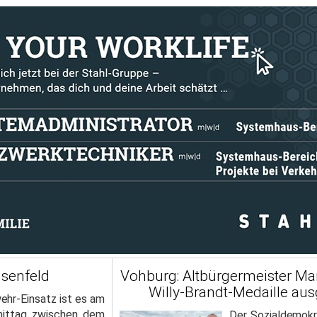
isenfeld
Vohburg: Altbürgermeister Ma
Willy-Brandt-Medaille au
ehr-Einsatz ist es am
mittag zwischen dem
Der Sozialdemokr