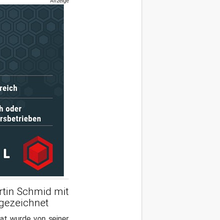
Anzeige
rtin Schmid mit
sgezeichnet
at wurde von seiner