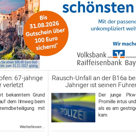
fen: 67-jährige
Rausch-Unfall an der B16a bei 
 verletzt
Jähriger ist seinen Führe
cht bekanntem Grund
Der junge Pkw-
u auf dem Ilmweg beim
Promille intus und
remdbeteiligung mit
als es am gestri
kam.
Weiterlesen ...