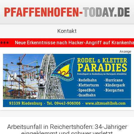
Kontakt
nach Hacker-Angriff auf Krankenhaus in Schrobenhausen
+
Anzeige
Arbeitsunfall in Reichertshofen: 34-Jähriger
eingeklemmt und schwer verletzt