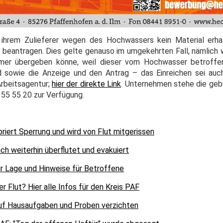
 ihrem Zulieferer wegen des Hochwassers kein Material erha
 beantragen. Dies gelte genauso im umgekehrten Fall, nämlich w
mer übergeben könne, weil dieser vom Hochwasser betroffen 
d sowie die Anzeige und den Antrag – das Einreichen sei auc
Arbeitsagentur;
hier der direkte Link
. Unternehmen stehe die geb
 55 55 20 zur Verfügung.
riert Sperrung und wird von Flut mitgerissen
h weiterhin überflutet und evakuiert
ur Lage und Hinweise für Betroffene
r Flut? Hier alle Infos für den Kreis PAF
 Auf Hausaufgaben und Proben verzichten