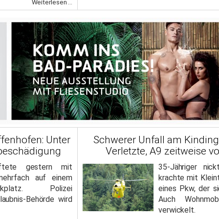
Weiterlesen ...
ffenhofen: Unter
Schwerer Unfall am Kinding
beschädigung
Verletzte, A9 zeitweise vo
iftete gestern mit
35-Jähriger nic
ehrfach auf einem
krachte mit Klein
Parkplatz. Polizei
eines Pkw, der s
rlaubnis-Behörde wird
Auch Wohnmob
verwickelt.