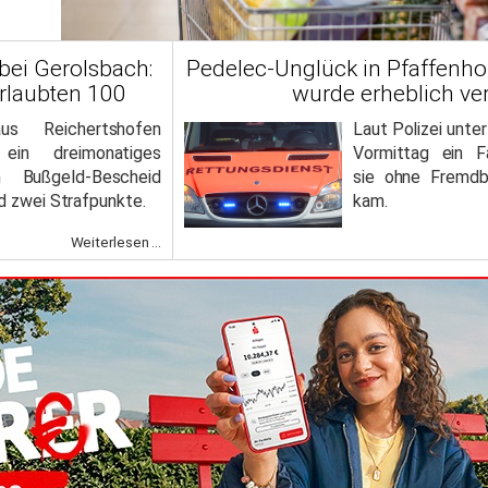
bei Gerolsbach:
Pedelec-Unglück in Pfaffenho
rlaubten 100
wurde erheblich ver
us Reichertshofen
Laut Polizei unter
ein dreimonatiges
Vormittag ein Fa
n Bußgeld-Bescheid
sie ohne Fremdb
d zwei Strafpunkte.
kam.
Weiterlesen ...