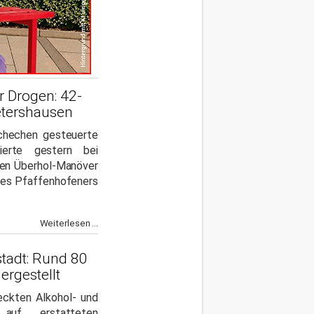
r Drogen: 42-
etershausen
hechen gesteuerte
ierte gestern bei
ten Überhol-Manöver
es Pfaffenhofeners
Weiterlesen ...
stadt: Rund 80
ergestellt
eckten Alkohol- und
 auf, erstatteten