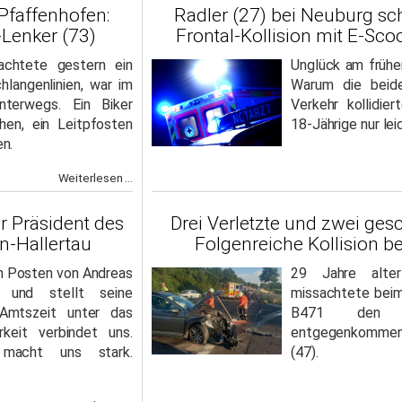
 Pfaffenhofen:
Radler (27) bei Neuburg sch
Lenker (73)
Frontal-Kollision mit E-Sco
chtete gestern ein
Unglück am frühe
chlangenlinien, war im
Warum die beid
nterwegs. Ein Biker
Verkehr kollidier
en, ein Leitpfosten
18-Jährige nur lei
n.
Weiterlesen ...
r Präsident des
Drei Verletzte und zwei gesc
n-Hallertau
Folgenreiche Kollision be
n Posten von Andreas
29 Jahre alter
 und stellt seine
missachtete beim
Amtszeit unter das
B471 den V
keit verbindet uns.
entgegenkomme
 macht uns stark.
(47).