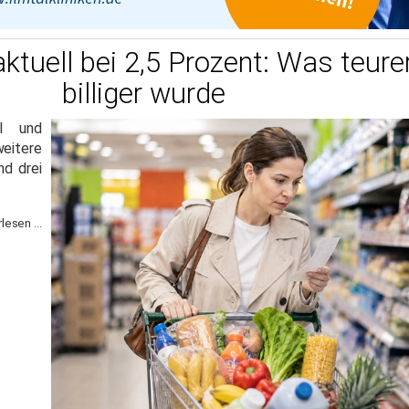
 aktuell bei 2,5 Prozent: Was teur
billiger wurde
el und
weitere
nd drei
lesen ...