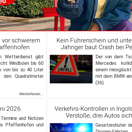
g vor schwerem
Kein Führerschein und unte
faffenhofen
Jähriger baut Crash bei P
 Wetterdienst gibt
Der von dem Tsc
acht Windböen bis 60
Mercedes kollid
n von bis zu 40 Liter
einem missglück
f den Quadratmeter
mit dem BMW ein
(36).
Weiterlesen ...
uni 2026
Verkehrs-Kontrollen in Ingol
Verstöße, drei Autos sich
, Termine und Notizen
is Pfaffenhofen und
Gesetzeshüter d
Drogen-Fahrten