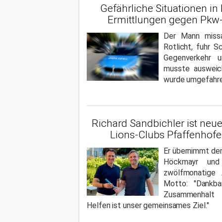
Gefährliche Situationen in
Ermittlungen gegen Pkw-
Der Mann missa
Rotlicht, fuhr S
Gegenverkehr u
musste ausweich
wurde umgefahre
Richard Sandbichler ist neue
Lions-Clubs Pfaffenhofe
Er übernimmt de
Höckmayr und
zwölfmonatige 
Motto: "Dankbar
Zusammenhalt
Helfen ist unser gemeinsames Ziel."