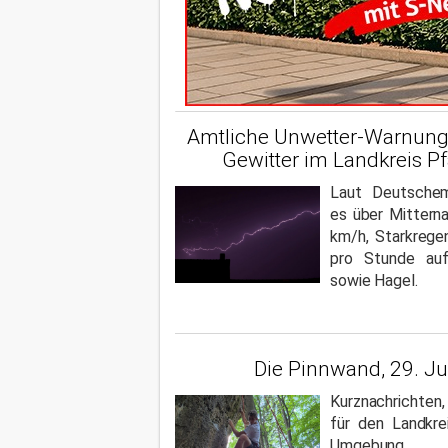
Amtliche Unwetter-Warnun
Gewitter im Landkreis P
Laut Deutschem
es über Mittern
km/h, Starkrege
pro Stunde au
sowie Hagel.
Die Pinnwand, 29. J
Kurznachrichten
für den Landkre
Umgebung